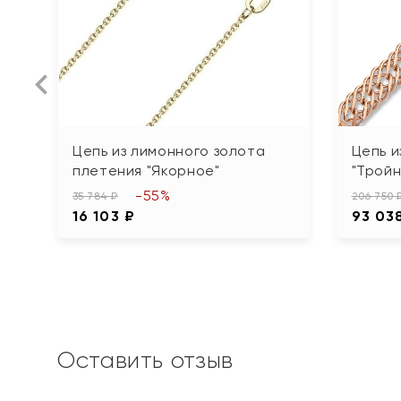
Цепь из лимонного золота
Цепь и
плетения "Якорное"
"Тройн
-55%
35 784 ₽
206 750 
16 103 ₽
93 03
Оставить отзыв