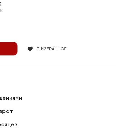
5
ок
В ИЗБРАННОЕ
шениями
зврат
есяцев