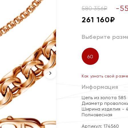
-
5
580 356
₽
261 160
₽
Выберите разм
60
Как узнать свой разм
Информация
Цепь из золота 585
Диаметр проволоки
Ширина изделия - 4
Полновесная
Артикул: 174560