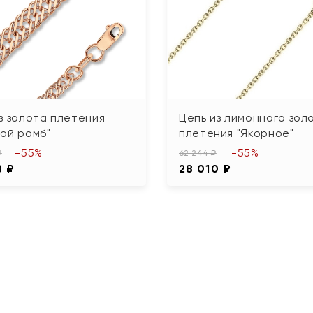
з золота плетения
Цепь из лимонного зол
ой ромб"
плетения "Якорное"
-55%
-55%
₽
62 244 ₽
8 ₽
28 010 ₽