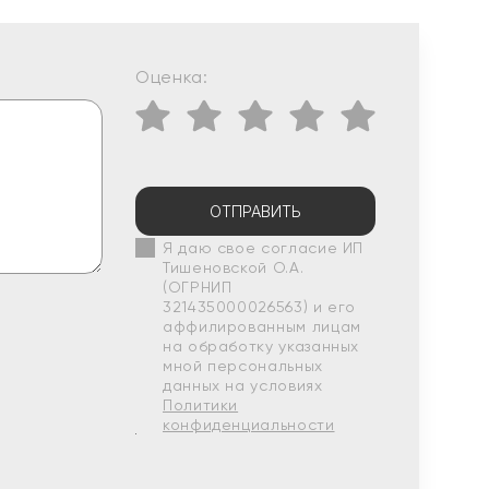
Оценка:
ОТПРАВИТЬ
Я даю свое согласие ИП
Тишеновской О.А.
(ОГРНИП
321435000026563) и его
аффилированным лицам
на обработку указанных
мной персональных
данных на условиях
Политики
конфиденциальности