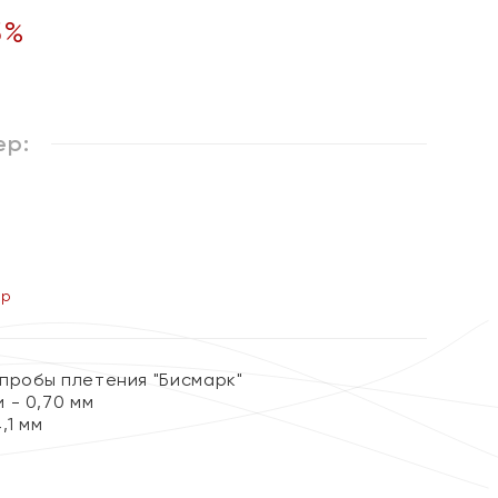
5
%
ер:
ер
 пробы плетения "Бисмарк"
 - 0,70 мм
,1 мм