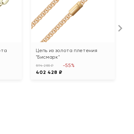
ота
Цепь из золота плетения
Ц
"Бисмарк"
п
-55%
894 285 ₽
83
402 428 ₽
3