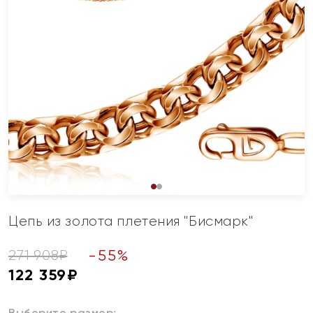
Цепь из золота плетения "Бисмарк"
-
55
%
271 908
₽
122 359
₽
Выберите размер: