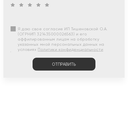
Я даю свое согласие ИП Тишеновской О.А.
(ОГРНИП 321435000026563) и его
аффилированным лицам на обработку
указанных мной персональных данных на
условиях
Политики конфиденциальности
ОТПРАВИТЬ