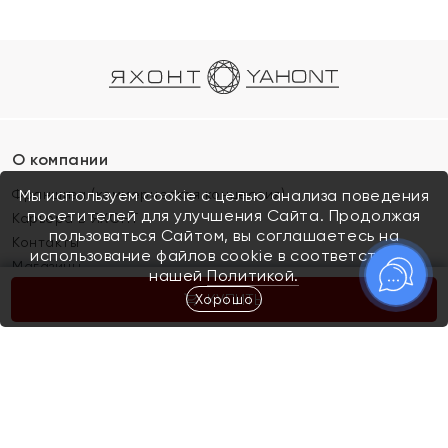
О компании
Франшиза (коммерческая концессия)
Мы используем cookie с целью анализа поведения
посетителей для улучшения Сайта. Продолжая
Карьера в ЯХОНТ
пользоваться Сайтом, вы соглашаетесь на
Контакты
использование файлов cookie в соответствии с
Магазины
нашей
Политикой.
Хорошо
КУПИТЬ
Покупателям
Как определить размер украшения
Киров
Акции
Магазины
Скупка и обмен золота
Отзывы
Электронный подарочный сертификат