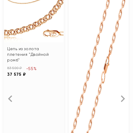
Цепь из золота
плетения "Двойной
ромб"
83 500 ₽
-55%
37 575 ₽