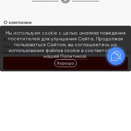
О компании
Франшиза (коммерческая концессия)
Мы используем cookie с целью анализа поведения
посетителей для улучшения Сайта. Продолжая
Карьера в ЯХОНТ
пользоваться Сайтом, вы соглашаетесь на
Контакты
использование файлов cookie в соответствии с
Магазины
нашей
Политикой.
Хорошо
КУПИТЬ
Покупателям
Как определить размер украшения
Киров
Акции
Магазины
Скупка и обмен золота
Отзывы
Электронный подарочный сертификат
Помолвка и свадьба
Правила пользования Электронным
Каталог
подарочным сертификатом «Яхонт»
Новинки