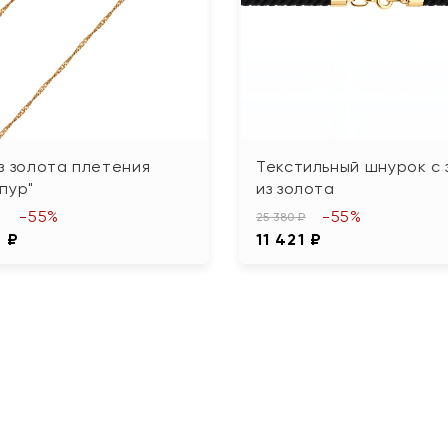
з золота плетения
Текстильный шнурок с 
пур"
из золота
-55%
-55%
25 380 ₽
3 ₽
11 421 ₽