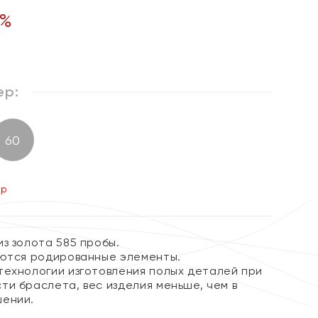
%
ер:
60
ер
з золота 585 пробы.
уются родированные элементы.
технологии изготовления полых деталей при
ти браслета, вес изделия меньше, чем в
шении.