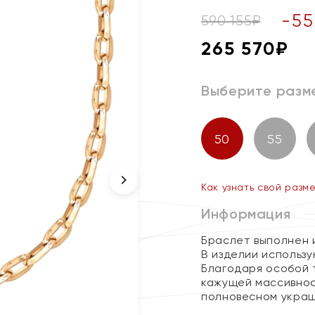
-
55
590 155
₽
265 570
₽
Выберите разм
50
55
Как узнать свой разм
Информация
Браслет выполнен и
В изделии использ
Благодаря особой 
кажущей массивнос
полновесном укра