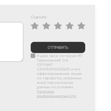
Оценка:
ОТПРАВИТЬ
Я даю свое согласие ИП
Тишеновской О.А.
(ОГРНИП
321435000026563) и его
аффилированным лицам
на обработку указанных
мной персональных
данных на условиях
Политики
конфиденциальности