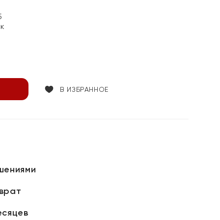
5
ок
В ИЗБРАННОЕ
шениями
зврат
есяцев