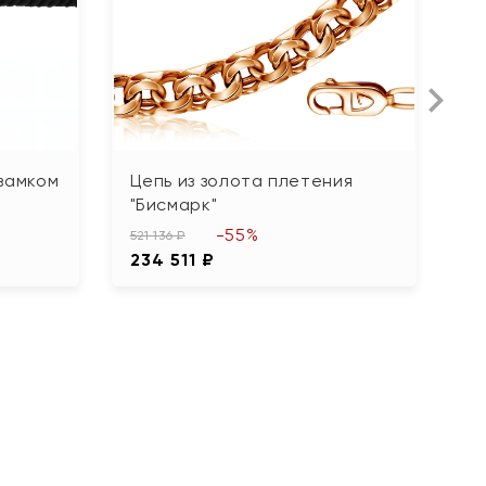
Н
замком
Цепь из золота плетения
Ц
"Бисмарк"
38
-55%
1
521 136 ₽
234 511 ₽