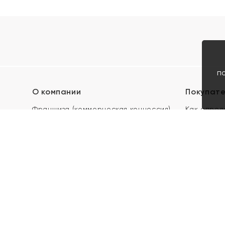
п
О компании
Покупат
Франшиза (коммерческая концессия)
Как опред
Карьера в ЯХОНТ
Акции
Контакты
Скупка и 
Магазины
Отзывы
Электронн
Правила п
подарочны