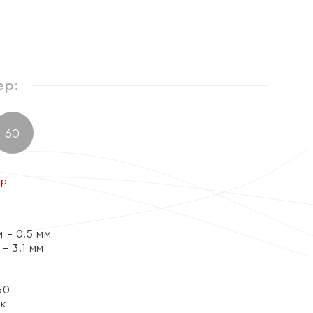
ер:
60
ер
 - 0,5 мм
 3,1 мм
50
ок