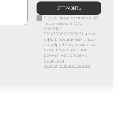
ОТПРАВИТЬ
Я даю свое согласие ИП
Тишеновской О.А.
(ОГРНИП
321435000026563) и его
аффилированным лицам
на обработку указанных
мной персональных
данных на условиях
Политики
конфиденциальности