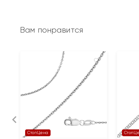
Вам понравится
СтопЦена
СтопЦ