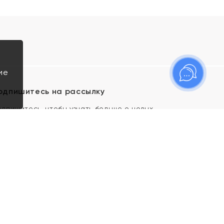
ие
одпишитесь на рассылку
одпишитесь, чтобы узнать больше о новых
оступлениях, новостях и спецпредложениях Яхонт!
Я даю свое согласие ИП Тишеновской О.А.