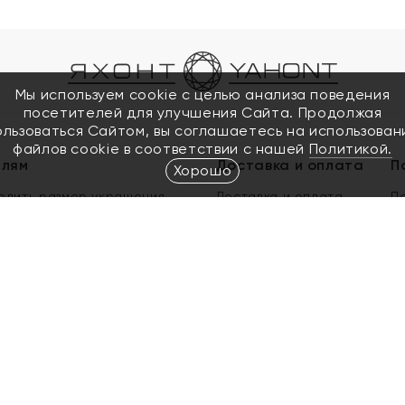
Мы используем cookie с целью анализа поведения
посетителей для улучшения Сайта. Продолжая
ользоваться Сайтом, вы соглашаетесь на использован
файлов cookie в соответствии с нашей
Политикой.
елям
Доставка и оплата
П
Хорошо
елить размер украшения
Доставка и оплата
П
п
обмен золота
ый подарочный сертификат
ользования Электронным
м сертификатом «Яхонт»