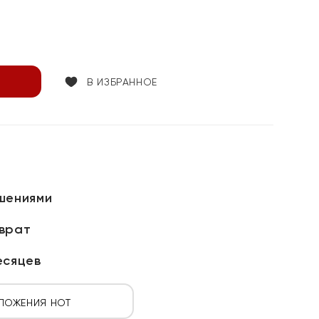
В ИЗБРАННОЕ
шениями
зврат
есяцев
ЛОЖЕНИЯ HOT