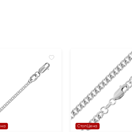
ена
СтопЦена