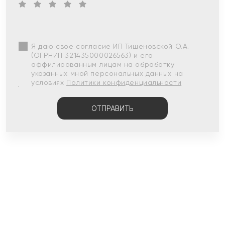
Я даю свое согласие ИП Тишеновской О.А.
(ОГРНИП 321435000026563) и его
аффилированным лицам на обработку
указанных мной персональных данных на
условиях
Политики конфиденциальности
ОТПРАВИТЬ