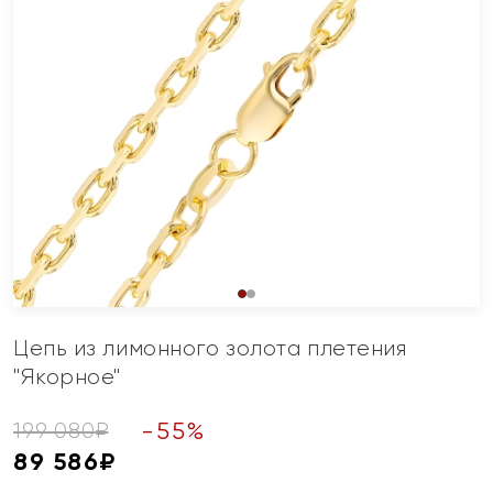
Цепь из лимонного золота плетения
"Якорное"
-
55
%
199 080
₽
89 586
₽