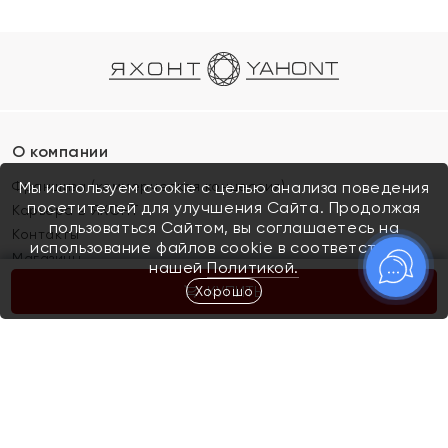
О компании
Франшиза (коммерческая концессия)
Мы используем cookie с целью анализа поведения
посетителей для улучшения Сайта. Продолжая
Карьера в ЯХОНТ
пользоваться Сайтом, вы соглашаетесь на
Контакты
использование файлов cookie в соответствии с
Магазины
нашей
Политикой.
Хорошо
КУПИТЬ
Покупателям
Как определить размер украшения
Киров
Акции
Магазины
Скупка и обмен золота
Отзывы
Электронный подарочный сертификат
Помолвка и свадьба