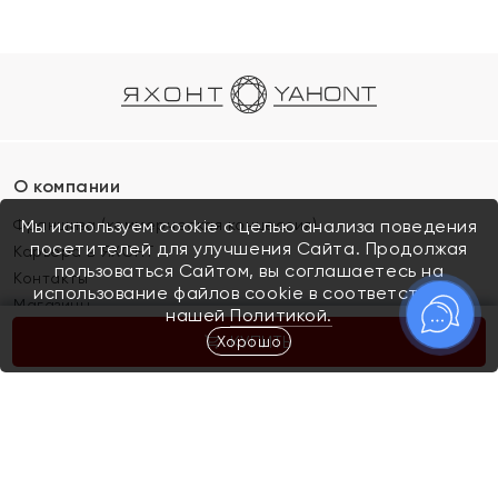
О компании
Франшиза (коммерческая концессия)
Мы используем cookie с целью анализа поведения
посетителей для улучшения Сайта. Продолжая
Карьера в ЯХОНТ
пользоваться Сайтом, вы соглашаетесь на
Контакты
использование файлов cookie в соответствии с
Магазины
нашей
Политикой.
Хорошо
КУПИТЬ
Покупателям
Как определить размер украшения
Киров
Акции
Магазины
Скупка и обмен золота
Отзывы