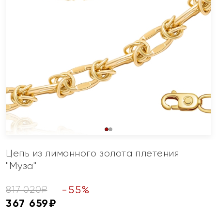
Цепь из лимонного золота плетения
"Муза"
-
55
%
817 020
₽
367 659
₽