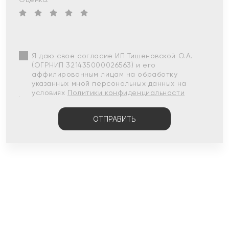
Я даю свое согласие ИП Тишеновской О.А.
(ОГРНИП 321435000026563) и его
аффилированным лицам на обработку
указанных мной персональных данных на
условиях
Политики конфиденциальности
ОТПРАВИТЬ