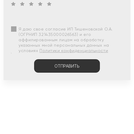
Я даю свое согласие ИП Тишеновской О.А.
(ОГРНИП 321435000026563) и его
аффилированным лицам на обработку
указанных мной персональных данных на
условиях
Политики конфиденциальности
ОТПРАВИТЬ