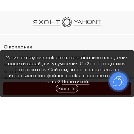
О компании
Франшиза (коммерческая концессия)
Мы используем cookie с целью анализа поведения
посетителей для улучшения Сайта. Продолжая
Карьера в ЯХОНТ
пользоваться Сайтом, вы соглашаетесь на
Контакты
использование файлов cookie в соответствии с
Магазины
нашей
Политикой.
Хорошо
КУПИТЬ
Покупателям
Как определить размер украшения
Киров
Акции
Магазины
Скупка и обмен золота
Отзывы
Электронный подарочный сертификат