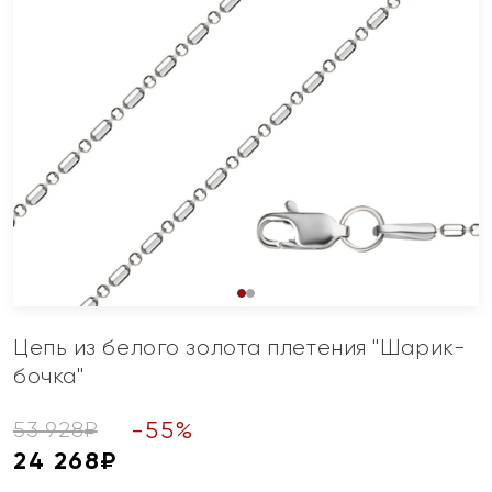
Цепь из белого золота плетения "Шарик-
бочка"
-
55
%
53 928
₽
24 268
₽