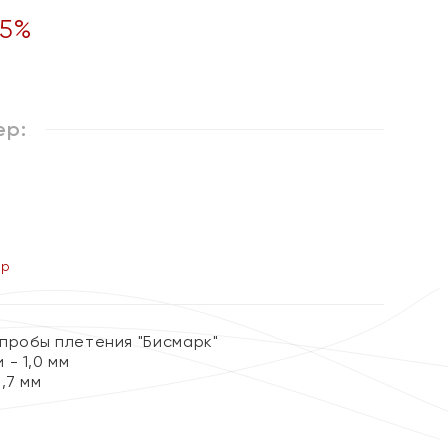
5
%
ер:
ер
 пробы плетения "Бисмарк"
- 1,0 мм
,7 мм