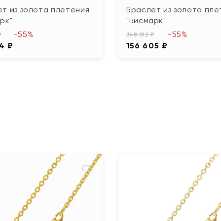
т из золота плетения
Браслет из золота пле
рк"
"Бисмарк"
-55%
-55%
₽
348 012 ₽
4 ₽
156 605 ₽