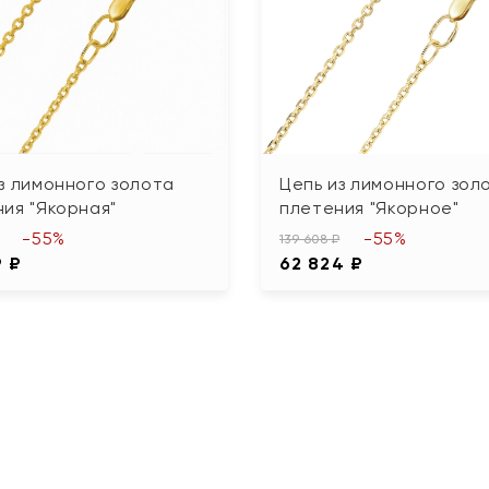
з лимонного золота
Цепь из лимонного зол
ия "Якорная"
плетения "Якорное"
-55%
-55%
139 608 ₽
9 ₽
62 824 ₽