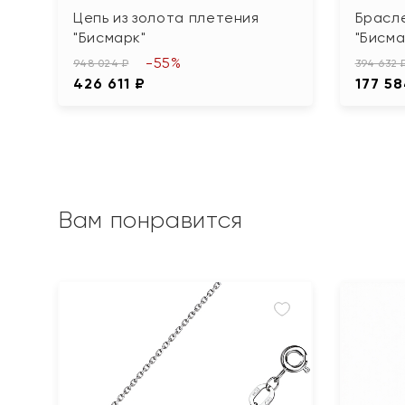
Цепь из золота плетения
Брасле
"Бисмарк"
"Бисма
-55%
948 024 ₽
394 632 
426 611 ₽
177 58
Вам понравится