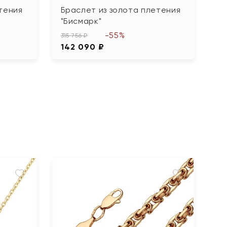
тения
Браслет из золота плетения
"Бисмарк"
-55%
315 756 ₽
142 090 ₽