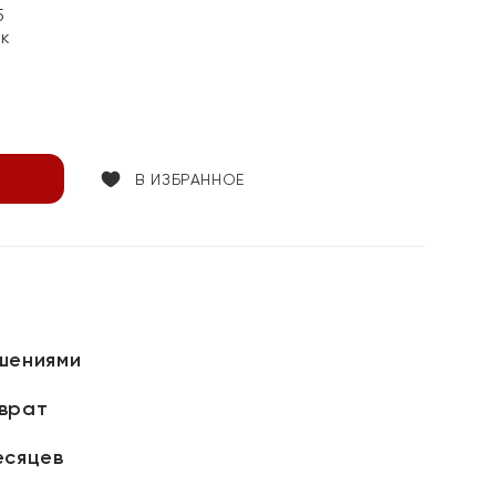
5
ок
В ИЗБРАННОЕ
шениями
зврат
есяцев