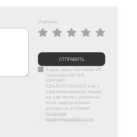
Оценка:
ОТПРАВИТЬ
Я даю свое согласие ИП
Тишеновской О.А.
(ОГРНИП
321435000026563) и его
аффилированным лицам
на обработку указанных
мной персональных
данных на условиях
Политики
конфиденциальности