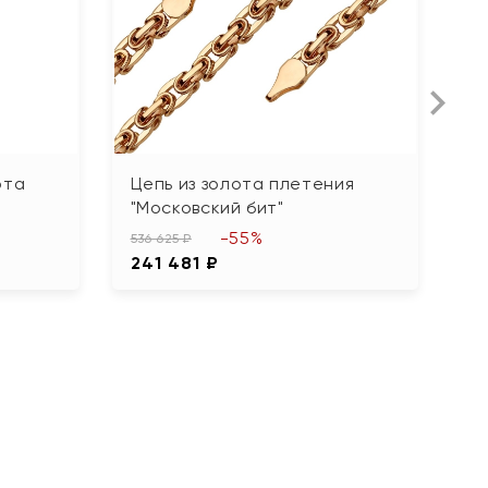
ота
Цепь из золота плетения
Ц
"Московский бит"
"К
-55%
536 625 ₽
60
241 481 ₽
2