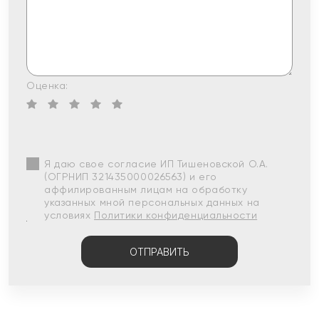
Оценка:
Я даю свое согласие ИП Тишеновской О.А.
(ОГРНИП 321435000026563) и его
аффилированным лицам на обработку
указанных мной персональных данных на
условиях
Политики конфиденциальности
ОТПРАВИТЬ