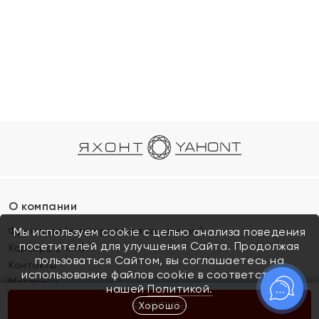
О компании
Франшиза (коммерческая концессия)
Мы используем cookie с целью анализа поведения
посетителей для улучшения Сайта. Продолжая
Карьера в ЯХОНТ
пользоваться Сайтом, вы соглашаетесь на
Контакты
использование файлов cookie в соответствии с
Магазины
нашей
Политикой.
Хорошо
КУПИТЬ
Покупателям