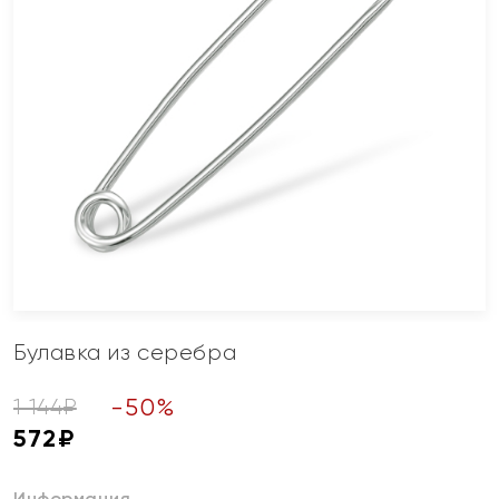
Булавка из серебра
-
50
%
1 144
₽
572
₽
Информация