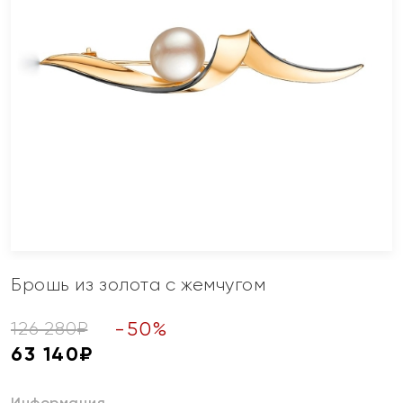
Брошь из золота с жемчугом
-
50
%
126 280
₽
63 140
₽
Информация