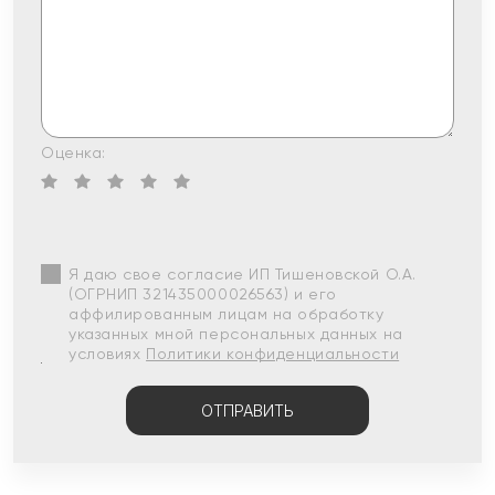
Оценка:
Я даю свое согласие ИП Тишеновской О.А.
(ОГРНИП 321435000026563) и его
аффилированным лицам на обработку
указанных мной персональных данных на
условиях
Политики конфиденциальности
ОТПРАВИТЬ