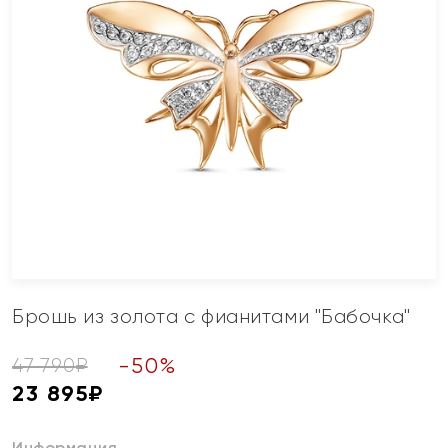
Брошь из золота с фианитами "Бабочка"
-
50
%
47 790
₽
23 895
₽
Информация