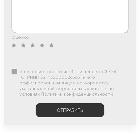
Оценка:
Я даю свое согласие ИП Тишеновской О.А.
(ОГРНИП 321435000026563) и его
аффилированным лицам на обработку
указанных мной персональных данных на
условиях
Политики конфиденциальности
ОТПРАВИТЬ