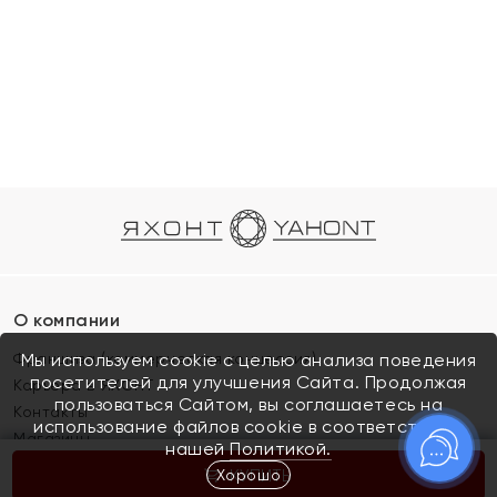
О компании
Франшиза (коммерческая концессия)
Мы используем cookie с целью анализа поведения
посетителей для улучшения Сайта. Продолжая
Карьера в ЯХОНТ
пользоваться Сайтом, вы соглашаетесь на
Контакты
использование файлов cookie в соответствии с
Магазины
нашей
Политикой.
Хорошо
КУПИТЬ
Покупателям