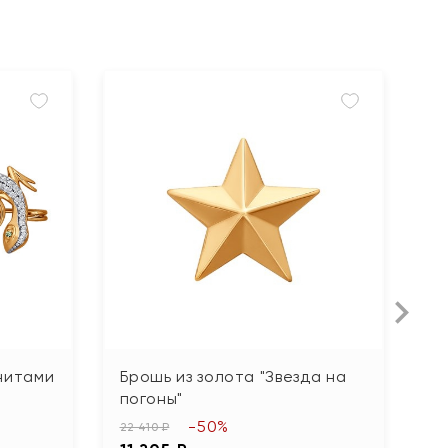
нитами
Брошь из золота "Звезда на
Б
погоны"
39
-50%
1
22 410 ₽