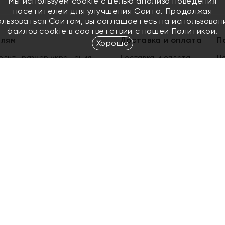
Мы используем cookie с целью анализа поведения
посетителей для улучшения Сайта. Продолжая
ользоваться Сайтом, вы соглашаетесь на использован
файлов cookie в соответствии с нашей
Политикой.
елям
Доставка и оплата
П
Хорошо
елить размер украшения
Доставка и оплата
П
п
обмен золота
ый подарочный сертификат
ользования Электронным
м сертификатом «Яхонт»