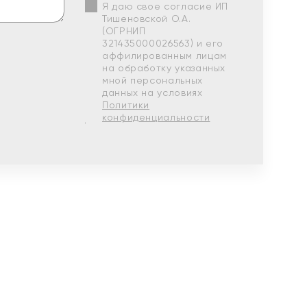
Я даю свое согласие ИП
Тишеновской О.А.
(ОГРНИП
321435000026563) и его
аффилированным лицам
на обработку указанных
мной персональных
данных на условиях
Политики
конфиденциальности