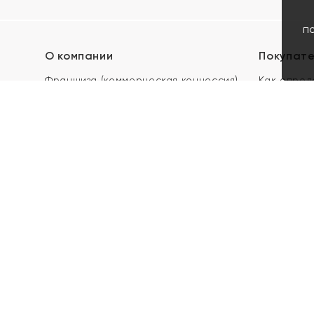
п
О компании
Покупат
Франшиза (коммерческая концессия)
Как опред
Карьера в ЯХОНТ
Акции
Контакты
Скупка и 
Магазины
Отзывы
Электронн
Правила п
подарочны