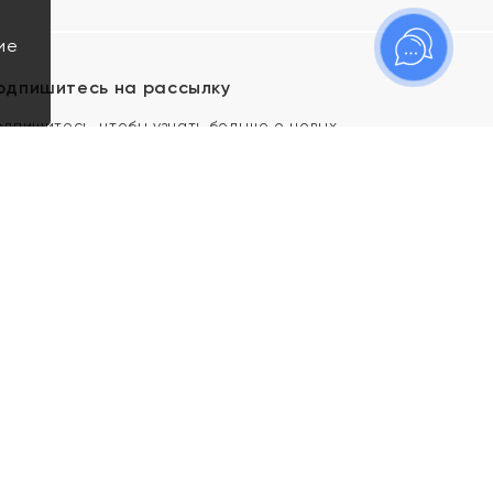
ие
одпишитесь на рассылку
одпишитесь, чтобы узнать больше о новых
оступлениях, новостях и спецпредложениях Яхонт!
Я даю свое согласие ИП Тишеновской О.А.
(ОГРНИП 321435000026563) и его
аффилированным лицам на обработку указанных
мной персональных данных на условиях
Политики
конфиденциальности