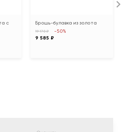
та с
Брошь-булавка из золота
Б
-50%
19 170 ₽
27
9 585 ₽
1