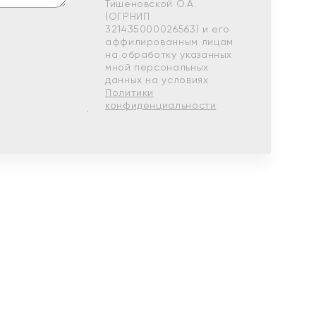
Тишеновской О.А.
(ОГРНИП
321435000026563) и его
аффилированным лицам
на обработку указанных
мной персональных
данных на условиях
Политики
конфиденциальности