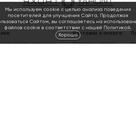
Мы используем cookie с целью анализа поведения
посетителей для улучшения Сайта. Продолжая
ользоваться Сайтом, вы соглашаетесь на использован
файлов cookie в соответствии с нашей
Политикой.
елям
Доставка и оплата
П
Хорошо
елить размер украшения
Доставка и оплата
П
п
обмен золота
ый подарочный сертификат
ользования Электронным
м сертификатом «Яхонт»