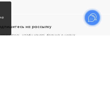
ие
одпишитесь на рассылку
одпишитесь, чтобы узнать больше о новых
оступлениях, новостях и спецпредложениях Яхонт!
Я даю свое согласие ИП Тишеновской О.А.
(ОГРНИП 321435000026563) и его
аффилированным лицам на обработку указанных
мной персональных данных на условиях
Политики
конфиденциальности