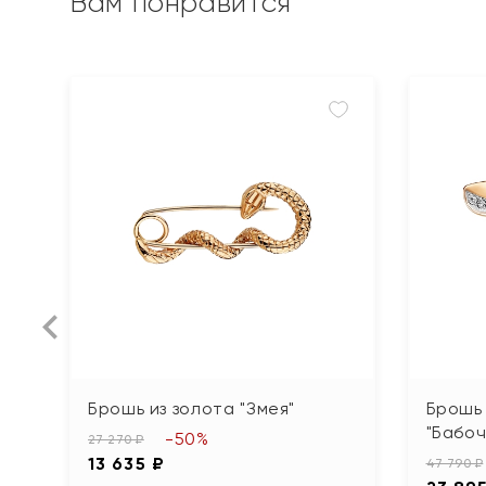
Вам понравится
Брошь из золота "Змея"
Брошь 
"Бабоч
-50%
27 270 ₽
13 635 ₽
47 790 ₽