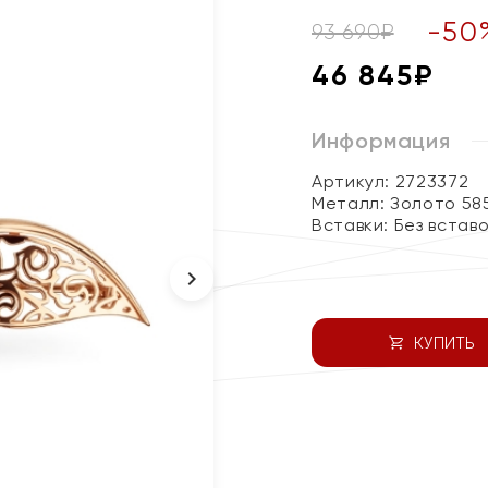
-
50
93 690
₽
46 845
₽
Информация
Артикул: 2723372
Металл:
Золото 58
Вставки:
Без встав
КУПИТЬ