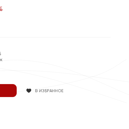
%
5
ок
В ИЗБРАННОЕ