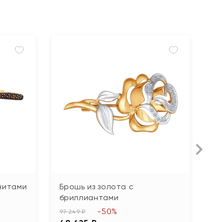
нитами
Брошь из золота с
Б
бриллиантами
"Р
-50%
97 249 ₽
45