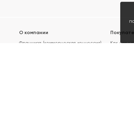
п
О компании
Покупат
Франшиза (коммерческая концессия)
Как опред
Карьера в ЯХОНТ
Акции
Контакты
Скупка и 
Магазины
Отзывы
Электронн
Правила п
подарочны