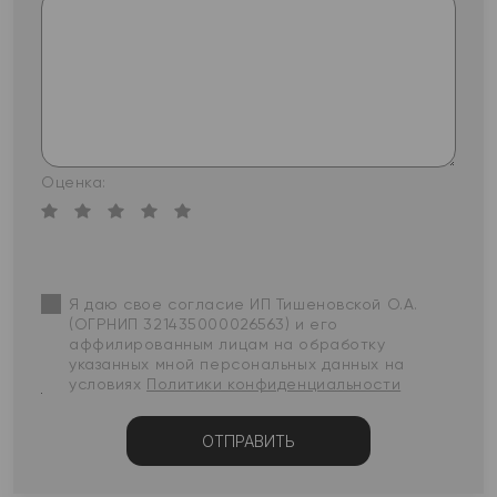
Оценка:
Я даю свое согласие ИП Тишеновской О.А.
(ОГРНИП 321435000026563) и его
аффилированным лицам на обработку
указанных мной персональных данных на
условиях
Политики конфиденциальности
ОТПРАВИТЬ