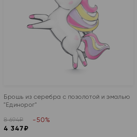
Брошь из серебра с позолотой и эмалью
"Единорог"
-
50
%
8 694
₽
4 347
₽