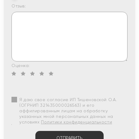
Отзыв:
Оценка:
Я даю свое согласие ИП Тишеновской О.А.
(ОГРНИП 321435000026563) и его
аффилированным лицам на обработку
указанных мной персональных данных на
условиях
Политики конфиденциальности
ОТПРАВИТЬ