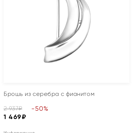
Брошь из серебра с фианитом
-
50
%
2 937
₽
1 469
₽
Информация