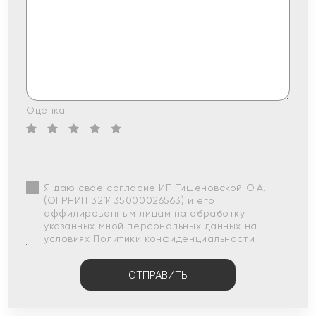
Оценка:
Я даю свое согласие ИП Тишеновской О.А.
(ОГРНИП 321435000026563) и его
аффилированным лицам на обработку
указанных мной персональных данных на
условиях
Политики конфиденциальности
ОТПРАВИТЬ