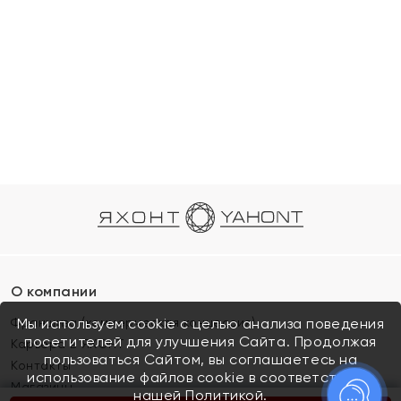
О компании
Франшиза (коммерческая концессия)
Мы используем cookie с целью анализа поведения
посетителей для улучшения Сайта. Продолжая
Карьера в ЯХОНТ
пользоваться Сайтом, вы соглашаетесь на
Контакты
использование файлов cookie в соответствии с
Магазины
нашей
Политикой.