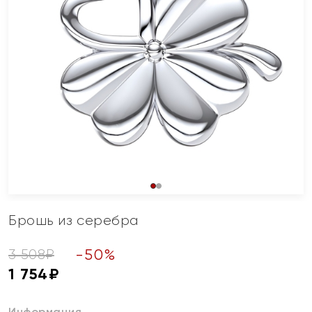
Брошь из серебра
-
50
%
3 508
₽
1 754
₽
Информация