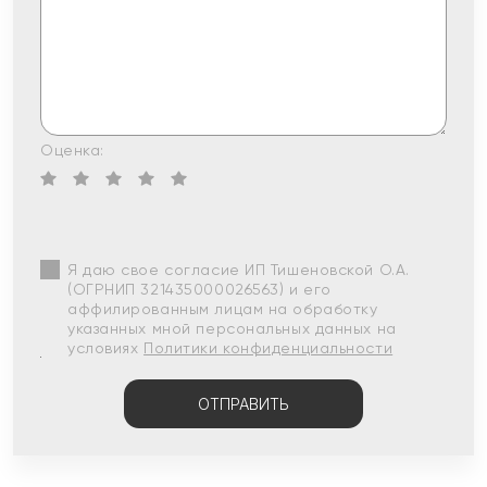
Оценка:
Я даю свое согласие ИП Тишеновской О.А.
(ОГРНИП 321435000026563) и его
аффилированным лицам на обработку
указанных мной персональных данных на
условиях
Политики конфиденциальности
ОТПРАВИТЬ