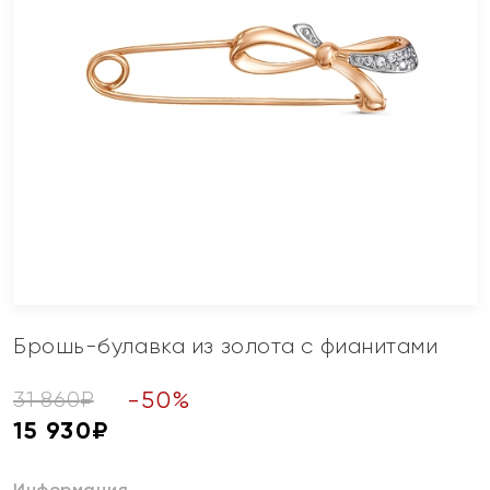
Брошь-булавка из золота с фианитами
-
50
%
31 860
₽
15 930
₽
Информация