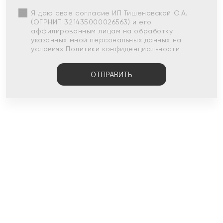
Я даю свое согласие ИП Тишеновской О.А.
(ОГРНИП 321435000026563) и его
аффилированным лицам на обработку
указанных мной персональных данных на
условиях
Политики конфиденциальности
ОТПРАВИТЬ