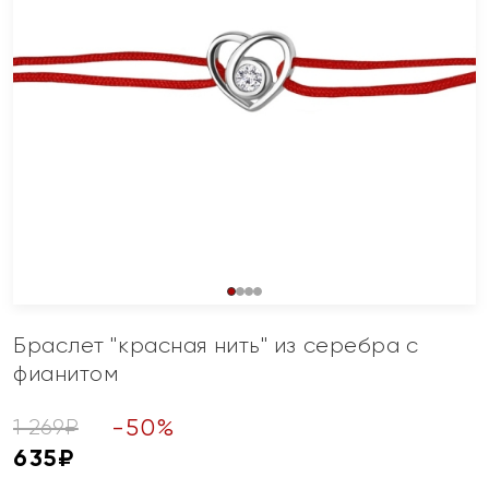
Браслет "красная нить" из серебра с
фианитом
-
50
%
1 269
₽
635
₽