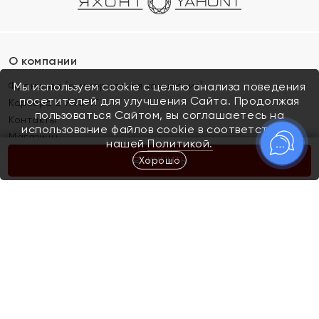
О компании
Франшиза (коммерческая концессия)
Мы используем cookie с целью анализа поведения
посетителей для улучшения Сайта. Продолжая
Карьера в ЯХОНТ
пользоваться Сайтом, вы соглашаетесь на
Контакты
использование файлов cookie в соответствии с
Магазины
нашей
Политикой.
Хорошо
КУПИТЬ
Покупателям
Как определить размер украшения
Киров
Акции
Магазины
Скупка и обмен золота
Отзывы
Электронный подарочный сертификат
Помолвка и свадьба
Правила пользования Электронным
Каталог
подарочным сертификатом «Яхонт»
Новинки