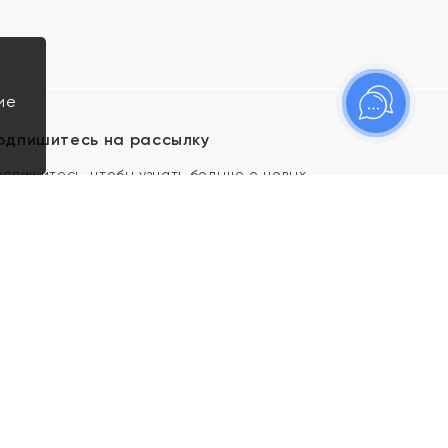
ие
одпишитесь на рассылку
одпишитесь, чтобы узнать больше о новых
оступлениях, новостях и спецпредложениях Яхонт!
Я даю свое согласие ИП Тишеновской О.А.
(ОГРНИП 321435000026563) и его
аффилированным лицам на обработку указанных