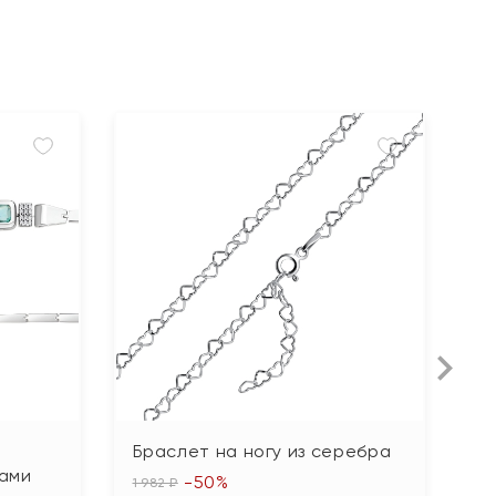
Браслет на ногу из серебра
Б
ами
п
-50%
1 982 ₽