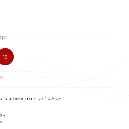
ер:
18
ер
го элемента - 1,3 * 0,9 см
25
ок