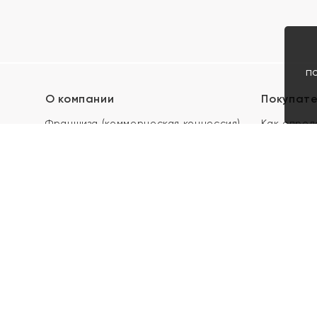
п
О компании
Покупат
Франшиза (коммерческая концессия)
Как опред
Карьера в ЯХОНТ
Акции
Контакты
Скупка и 
Магазины
Отзывы
Электронн
Правила п
подарочны