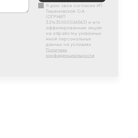
Я даю свое согласие ИП
Тишеновской О.А.
(ОГРНИП
321435000026563) и его
аффилированным лицам
на обработку указанных
мной персональных
данных на условиях
Политики
конфиденциальности