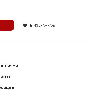
В ИЗБРАННОЕ
шениями
зврат
есяцев