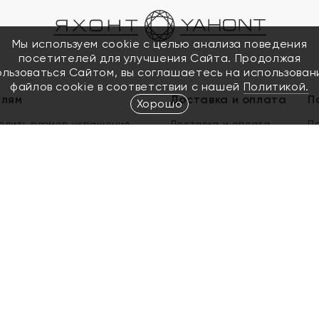
Мы используем cookie с целью анализа поведения
посетителей для улучшения Сайта. Продолжая
ользоваться Сайтом, вы соглашаетесь на использован
файлов cookie в соответствии с нашей
Политикой.
елям
Доставка и оплата
П
Хорошо
елить размер украшения
Доставка и оплата
П
п
обмен золота
ый подарочный сертификат
ользования Электронным
м сертификатом «Яхонт»