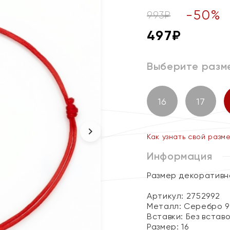
-
50
%
993
₽
497
₽
Выберите разм
16
17
Как узнать свой разм
Информация
Размер декоративно
Артикул: 2752992
Металл:
Серебро 9
Вставки:
Без встав
Размер:
16