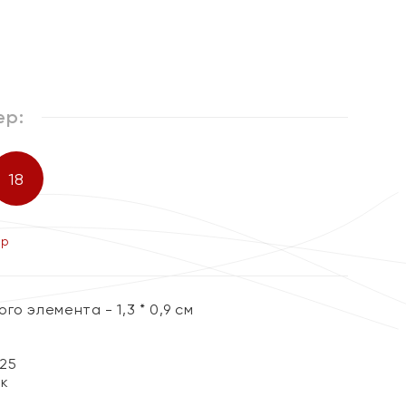
ер:
18
ер
го элемента - 1,3 * 0,9 см
25
ок