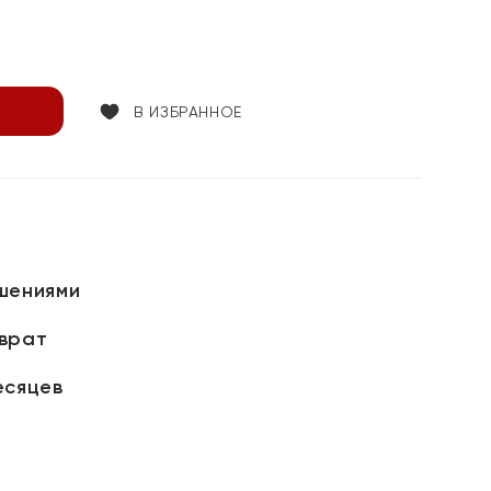
В ИЗБРАННОЕ
шениями
зврат
есяцев