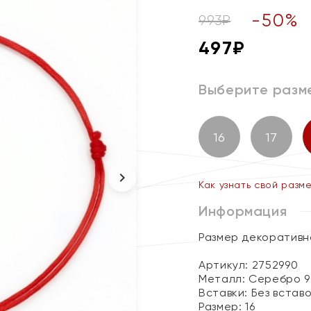
-
50
%
993
₽
497
₽
Выберите разм
16
17
Как узнать свой разм
Информация
Размер декоративно
Артикул: 2752990
Металл:
Серебро 9
Вставки:
Без встав
Размер:
16