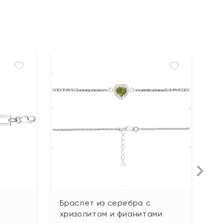
Браслет из серебра с
Б
хризолитом и фианитами
п