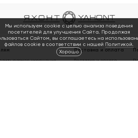
Мы используем cookie с целью анализа поведения
посетителей для улучшения Сайта. Продолжая
ользоваться Сайтом, вы соглашаетесь на использован
файлов cookie в соответствии с нашей
Политикой.
елям
Доставка и оплата
П
Хорошо
елить размер украшения
Доставка и оплата
П
п
обмен золота
ый подарочный сертификат
ользования Электронным
м сертификатом «Яхонт»