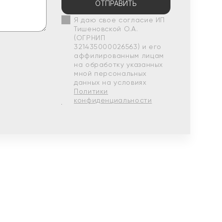
ОТПРАВИТЬ
Я даю свое согласие ИП
Тишеновской О.А.
(ОГРНИП
321435000026563) и его
аффилированным лицам
на обработку указанных
мной персональных
данных на условиях
Политики
конфиденциальности