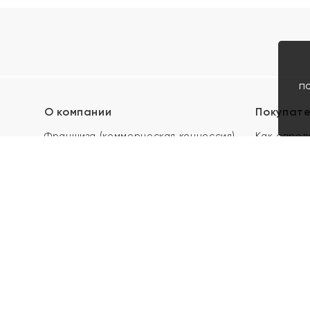
п
О компании
Покупат
Франшиза (коммерческая концессия)
Как опред
Карьера в ЯХОНТ
Акции
Контакты
Скупка и 
Магазины
Отзывы
Электронн
Правила п
подарочны