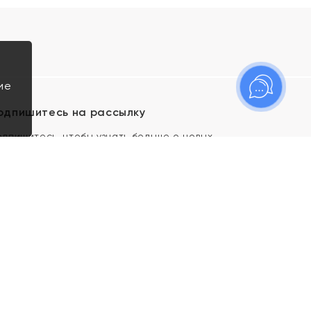
ие
одпишитесь на рассылку
одпишитесь, чтобы узнать больше о новых
оступлениях, новостях и спецпредложениях Яхонт!
Я даю свое согласие ИП Тишеновской О.А.
(ОГРНИП 321435000026563) и его