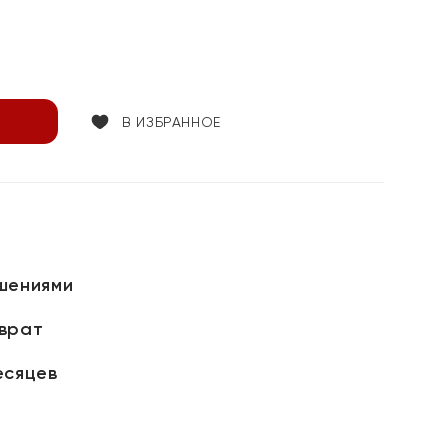
В ИЗБРАННОЕ
шениями
зврат
есяцев