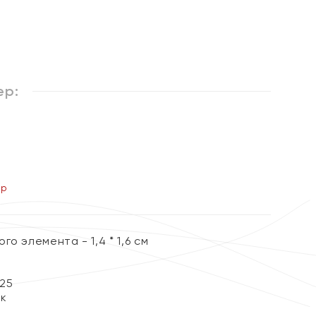
ер:
ер
о элемента - 1,4 * 1,6 см
25
ок