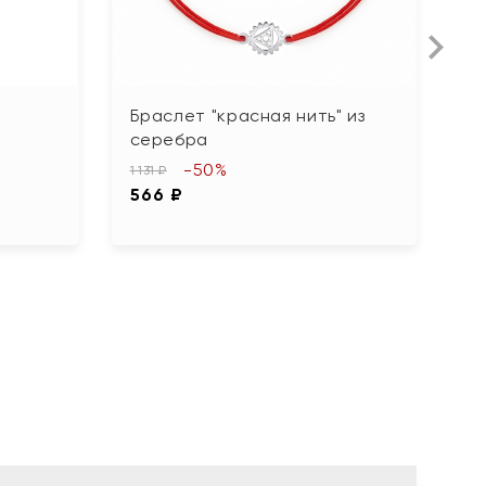
Браслет "красная нить" из
Б
серебра
ч
"
-50%
1 131 ₽
566 ₽
6 
3