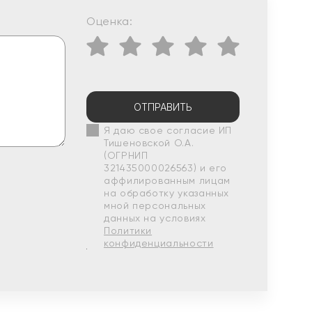
Оценка:
ОТПРАВИТЬ
Я даю свое согласие ИП
Тишеновской О.А.
(ОГРНИП
321435000026563) и его
аффилированным лицам
на обработку указанных
мной персональных
данных на условиях
Политики
конфиденциальности