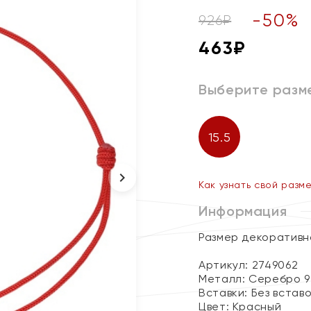
-
50
%
926
₽
463
₽
Выберите разм
15.5
Как узнать свой разм
Информация
Размер декоративног
Артикул: 2749062
Металл:
Серебро 9
Вставки:
Без встав
Цвет:
Красный