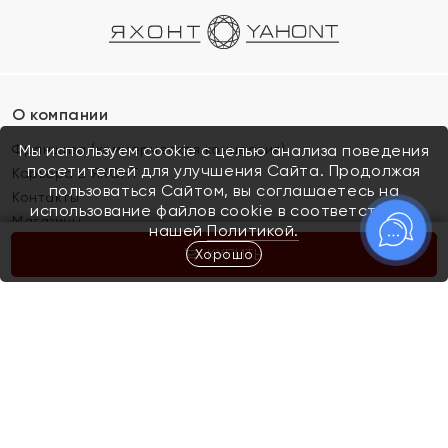
О компании
Франшиза (коммерческая концессия)
Мы используем cookie с целью анализа поведения
посетителей для улучшения Сайта. Продолжая
Карьера в ЯХОНТ
пользоваться Сайтом, вы соглашаетесь на
Контакты
использование файлов cookie в соответствии с
Магазины
нашей
Политикой.
Хорошо
КУПИТЬ
Покупателям
Как определить размер украшения
Киров
Акции
Магазины
Скупка и обмен золота
Отзывы
Электронный подарочный сертификат
Помолвка и свадьба
Правила пользования Электронным
Каталог
подарочным сертификатом «Яхонт»