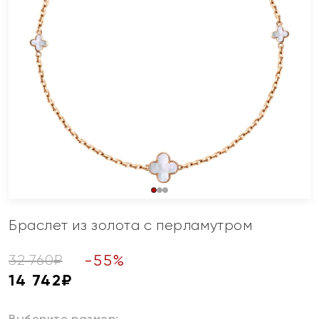
Браслет из золота с перламутром
-
55
%
32 760
₽
14 742
₽
Выберите размер: