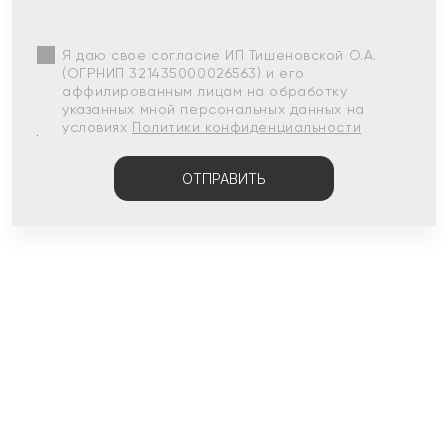
Я даю свое согласие ИП Тишеновской О.А.
(ОГРНИП 321435000026563) и его
аффилированным лицам на обработку
указанных мной персональных данных на
условиях
Политики конфиденциальности
ОТПРАВИТЬ