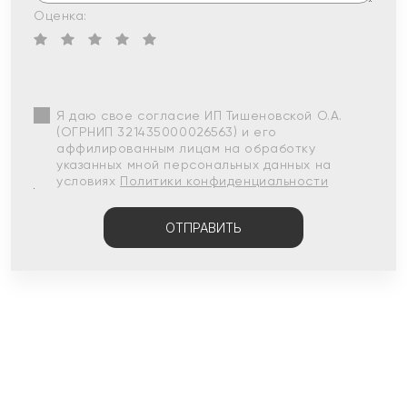
Оценка:
Я даю свое согласие ИП Тишеновской О.А.
(ОГРНИП 321435000026563) и его
аффилированным лицам на обработку
указанных мной персональных данных на
условиях
Политики конфиденциальности
ОТПРАВИТЬ