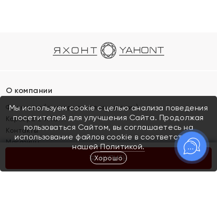
О компании
Франшиза (коммерческая концессия)
Мы используем cookie с целью анализа поведения
посетителей для улучшения Сайта. Продолжая
Карьера в ЯХОНТ
пользоваться Сайтом, вы соглашаетесь на
Контакты
использование файлов cookie в соответствии с
Магазины
нашей
Политикой.
Хорошо
КУПИТЬ
Покупателям
Как определить размер украшения
Киров
Акции
Магазины
Скупка и обмен золота