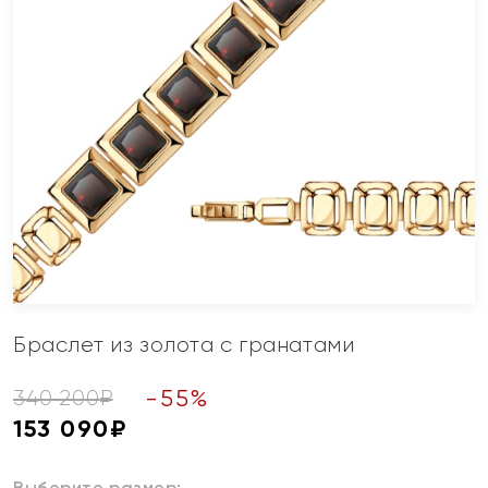
Браслет из золота с гранатами
-
55
%
340 200
₽
153 090
₽
Выберите размер: