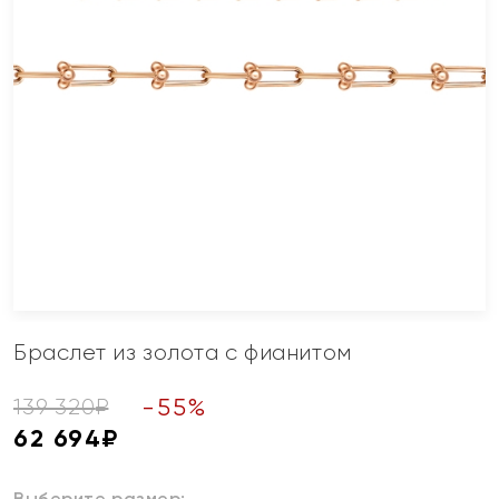
Браслет из золота с фианитом
-
55
%
139 320
₽
62 694
₽
Выберите размер: