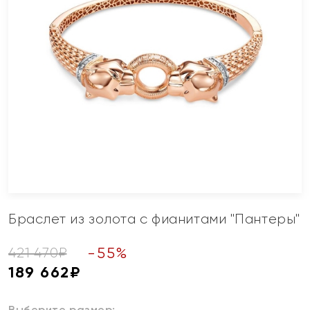
Браслет из золота с фианитами "Пантеры"
-
55
%
421 470
₽
189 662
₽
Выберите размер: