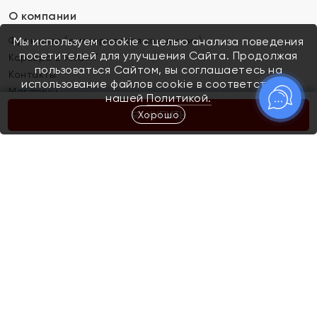
О компании
Франшиза (коммерческая концессия)
Мы используем cookie с целью анализа поведения
посетителей для улучшения Сайта. Продолжая
Карьера в ЯХОНТ
пользоваться Сайтом, вы соглашаетесь на
Контакты
использование файлов cookie в соответствии с
Магазины
нашей
Политикой.
Хорошо
КУПИТЬ
Покупателям
Как определить размер украшения
Киров
Акции
Магазины
Скупка и обмен золота
Отзывы
Электронный подарочный сертификат
Помолвка и свадьба
Правила пользования Электронным
Каталог
подарочным сертификатом «Яхонт»
Новинки
Доставка и оплата
Акции
Скупка и обмен золота
Доставка и оплата