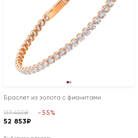
Браслет из золота с фианитами
-
55
%
117 450
₽
52 853
₽
Выберите размер: