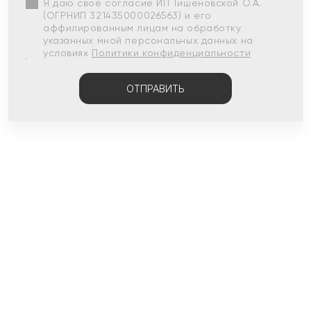
Я даю свое согласие ИП Тишеновской О.А.
(ОГРНИП 321435000026563) и его
аффилированным лицам на обработку
указанных мной персональных данных на
условиях
Политики конфиденциальности
ОТПРАВИТЬ