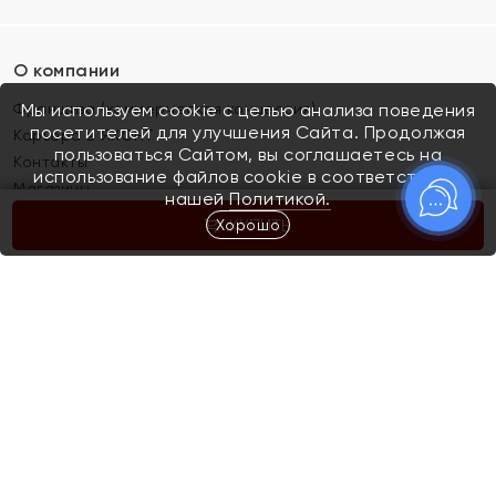
О компании
Франшиза (коммерческая концессия)
Мы используем cookie с целью анализа поведения
посетителей для улучшения Сайта. Продолжая
Карьера в ЯХОНТ
пользоваться Сайтом, вы соглашаетесь на
Контакты
использование файлов cookie в соответствии с
Магазины
нашей
Политикой.
Хорошо
КУПИТЬ
Покупателям
Как определить размер украшения
Киров
Акции
Магазины
Скупка и обмен золота
Отзывы
Электронный подарочный сертификат
Помолвка и свадьба
Правила пользования Электронным
Каталог
подарочным сертификатом «Яхонт»
Новинки
Доставка и оплата