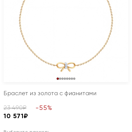
Браслет из золота с фианитами
-
55
%
23 490
₽
10 571
₽
Выберите размер: