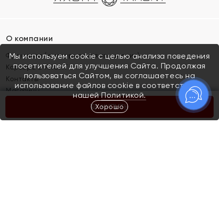
О компании
Франшиза (коммерческая концессия)
Мы используем cookie с целью анализа поведения
посетителей для улучшения Сайта. Продолжая
Карьера в ЯХОНТ
пользоваться Сайтом, вы соглашаетесь на
Контакты
использование файлов cookie в соответствии с
Магазины
нашей
Политикой.
Хорошо
КУПИТЬ
Покупателям
Как определить размер украшения
Киров
Акции
Магазины
Скупка и обмен золота
Отзывы
Электронный подарочный сертификат
Помолвка и свадьба
Правила пользования Электронным
Каталог
подарочным сертификатом «Яхонт»
Новинки