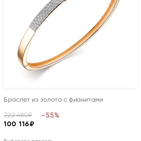
Браслет из золота с фианитами
-
55
%
222 480
₽
100 116
₽
Выберите размер: