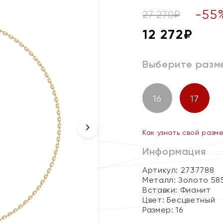
-
55
27 270
₽
12 272
₽
Выберите разм
16
17
Как узнать свой разм
Информация
Артикул: 2737788
Металл:
Золото 58
Вставки:
Фианит
Цвет:
Бесцветный
Размер:
16