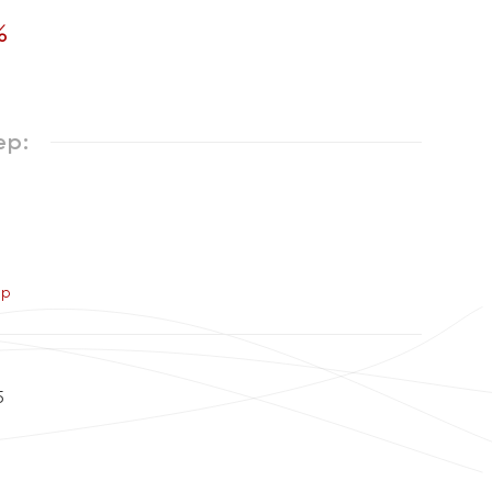
%
ер:
ер
5