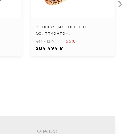
Браслет из золота с
Б
бриллиантами
18
-55%
8
454 432 ₽
204 494 ₽
Оценка: