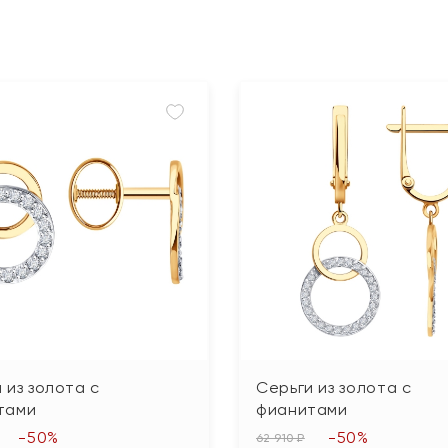
 из золота с
Серьги из золота с
тами
фианитами
-50%
-50%
62 910 ₽