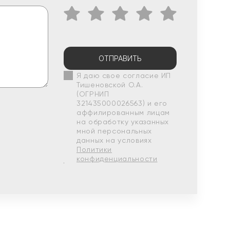
ОТПРАВИТЬ
Я даю свое согласие ИП
Тишеновской О.А.
(ОГРНИП
321435000026563) и его
аффилированным лицам
на обработку указанных
мной персональных
данных на условиях
Политики
конфиденциальности