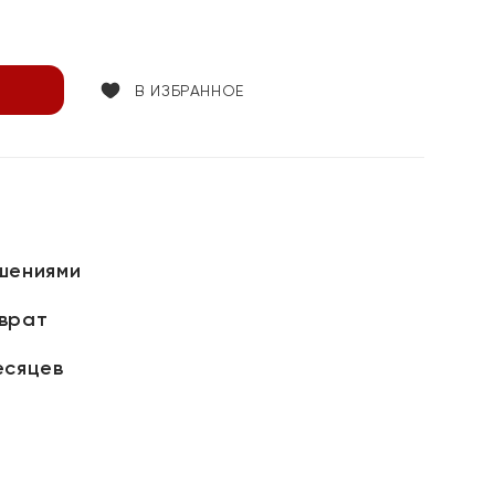
В ИЗБРАННОЕ
шениями
зврат
есяцев