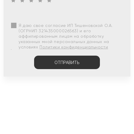
Я даю свое согласие ИП Тишеновской О.А.
(ОГРНИП 321435000026563) и его
аффилированным лицам на обработку
указанных мной персональных данных на
условиях
Политики конфиденциальности
ОТПРАВИТЬ