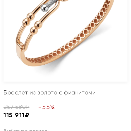
Браслет из золота с фианитами
-
55
%
257 580
₽
115 911
₽
Выберите размер: