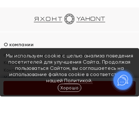
О компании
Франшиза (коммерческая концессия)
Мы используем cookie с целью анализа поведения
посетителей для улучшения Сайта. Продолжая
Карьера в ЯХОНТ
пользоваться Сайтом, вы соглашаетесь на
Контакты
использование файлов cookie в соответствии с
Магазины
нашей
Политикой.
Хорошо
КУПИТЬ
Покупателям
Как определить размер украшения
Киров
Акции
Магазины
Скупка и обмен золота
Отзывы
Электронный подарочный сертификат
Помолвка и свадьба