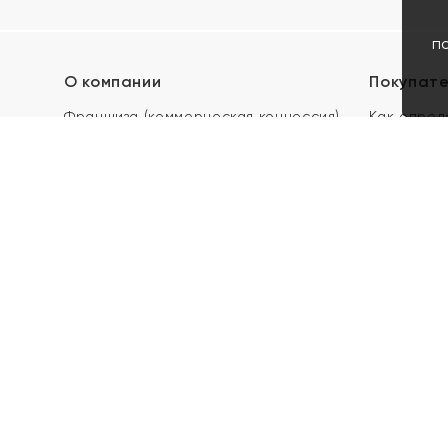
п
О компании
Покупат
Франшиза (коммерческая концессия)
Как опред
Карьера в ЯХОНТ
Акции
Контакты
Скупка и 
Магазины
Отзывы
Электронн
Правила п
подарочны