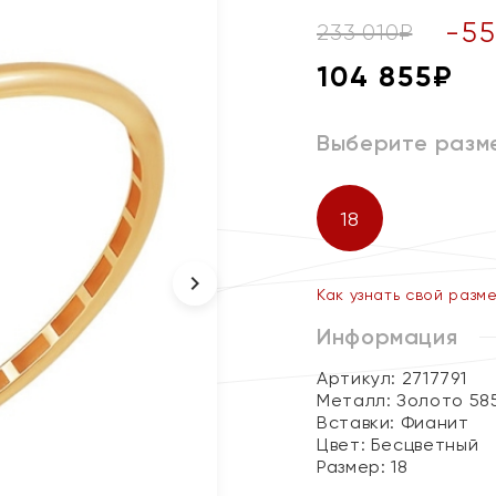
-
55
233 010
₽
104 855
₽
Выберите разм
18
Как узнать свой разм
Информация
Артикул: 2717791
Металл:
Золото 58
Вставки:
Фианит
Цвет:
Бесцветный
Размер:
18