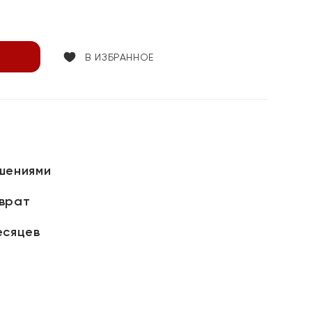
В ИЗБРАННОЕ
шениями
зврат
есяцев