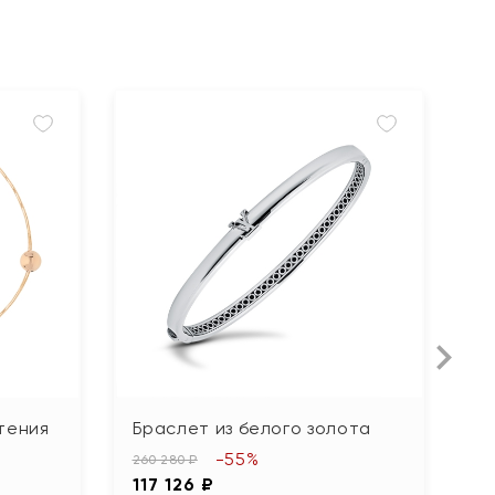
тения
Браслет из белого золота
Б
ф
-55%
260 280 ₽
117 126 ₽
12