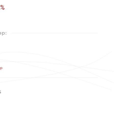
%
ер:
ер
5