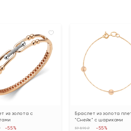
т из золота с
Браслет из золота пле
тами
"Снейк" с шариками
-55%
-55%
₽
59 890 ₽