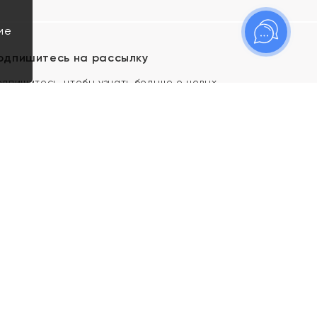
ие
одпишитесь на рассылку
одпишитесь, чтобы узнать больше о новых
оступлениях, новостях и спецпредложениях Яхонт!
Я даю свое согласие ИП Тишеновской О.А.
(ОГРНИП 321435000026563) и его
аффилированным лицам на обработку указанных
мной персональных данных на условиях
Политики
конфиденциальности