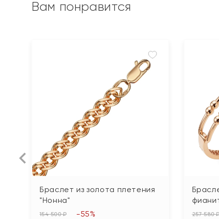
Вам понравится
Браслет из золота плетения
Брасле
"Нонна"
фиани
-55%
154 500 ₽
257 580 