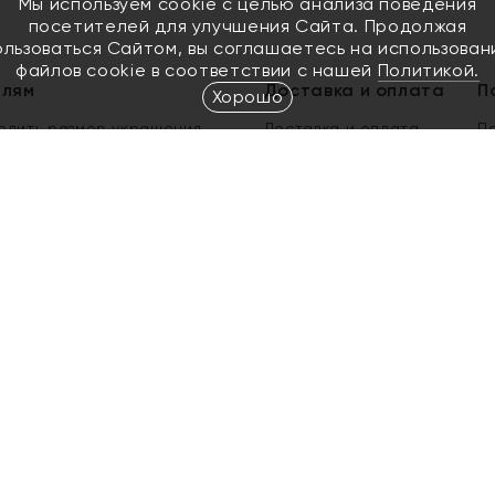
Мы используем cookie с целью анализа поведения
посетителей для улучшения Сайта. Продолжая
ользоваться Сайтом, вы соглашаетесь на использован
файлов cookie в соответствии с нашей
Политикой.
елям
Доставка и оплата
П
Хорошо
елить размер украшения
Доставка и оплата
П
п
обмен золота
ый подарочный сертификат
ользования Электронным
м сертификатом «Яхонт»