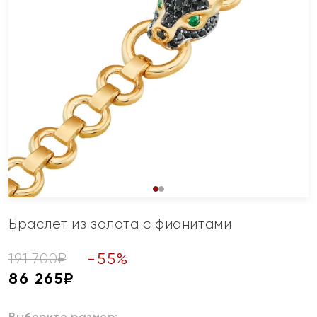
Браслет из золота с фианитами
-
55
%
191 700
₽
86 265
₽
Выберите размер: