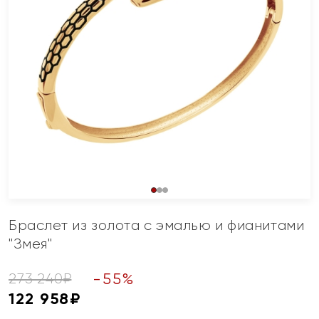
Браслет из золота с эмалью и фианитами
"Змея"
-
55
%
273 240
₽
122 958
₽