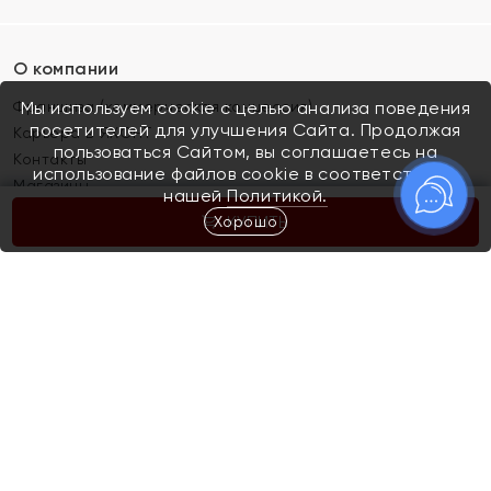
О компании
Франшиза (коммерческая концессия)
Мы используем cookie с целью анализа поведения
посетителей для улучшения Сайта. Продолжая
Карьера в ЯХОНТ
пользоваться Сайтом, вы соглашаетесь на
Контакты
использование файлов cookie в соответствии с
Магазины
нашей
Политикой.
Хорошо
КУПИТЬ
Покупателям
Как определить размер украшения
Киров
Акции
Магазины
Скупка и обмен золота
Отзывы
Электронный подарочный сертификат
Помолвка и свадьба
Правила пользования Электронным
Каталог
подарочным сертификатом «Яхонт»
Новинки
Доставка и оплата
Акции