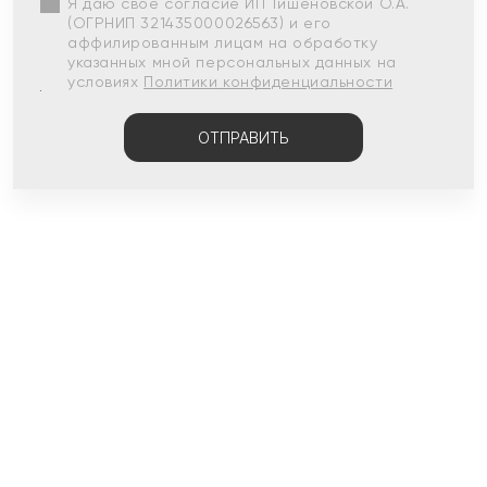
Я даю свое согласие ИП Тишеновской О.А.
(ОГРНИП 321435000026563) и его
аффилированным лицам на обработку
указанных мной персональных данных на
условиях
Политики конфиденциальности
ОТПРАВИТЬ