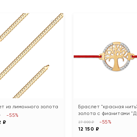
т из лимонного золота
Браслет "красная нить"
золота с фианитами "
-55%
₽
-55%
2 ₽
27 000 ₽
12 150 ₽