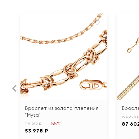
Браслет из золота плетения
Брасле
"Муза"
194 670 
-55%
87 60
119 952 ₽
53 978 ₽