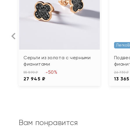
Легко
Серьги из золота с черными
Подвес
фианитами
фиани
-50%
55 890 ₽
26 730 ₽
27 945 ₽
13 365
Вам понравится