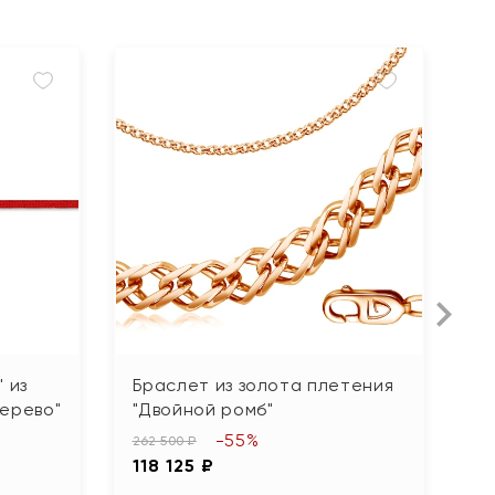
 из
Браслет из золота плетения
Б
Дерево"
"Двойной ромб"
63
-55%
2
262 500 ₽
118 125 ₽