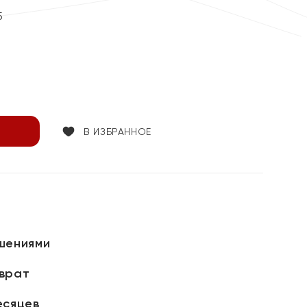
5
В ИЗБРАННОЕ
шениями
зврат
есяцев