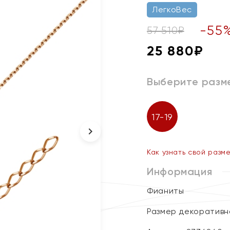
ЛегкоВес
-
55
57 510
₽
25 880
₽
Выберите разм
17-19
Как узнать свой разм
Информация
Фианиты
Размер декоративног