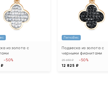
Вес
ЛегкоВес
ка из золота с
Подвеска из золота с
тами
черными фианитами
-50%
-50%
25 650 ₽
 ₽
12 825 ₽