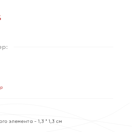
%
ер:
ер
о элемента - 1,3 * 1,3 см