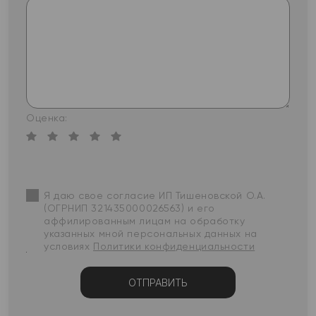
Оценка:
Я даю свое согласие ИП Тишеновской О.А.
(ОГРНИП 321435000026563) и его
аффилированным лицам на обработку
указанных мной персональных данных на
условиях
Политики конфиденциальности
ОТПРАВИТЬ