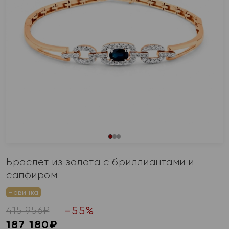
Браслет из золота с бриллиантами и
сапфиром
Новинка
-
55
%
415 956
₽
187 180
₽