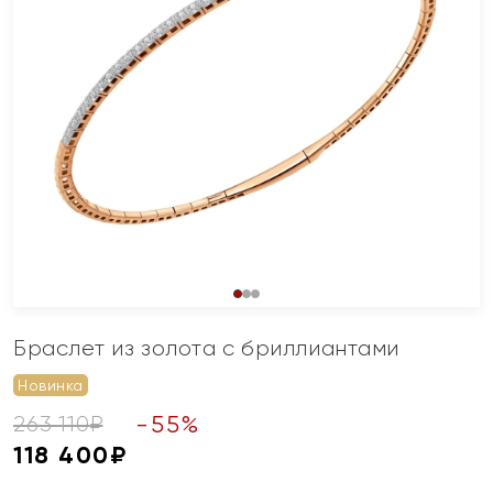
Браслет из золота с бриллиантами
Новинка
-
55
%
263 110
₽
118 400
₽