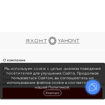
О компании
Франшиза (коммерческая концессия)
Мы используем cookie с целью анализа поведения
посетителей для улучшения Сайта. Продолжая
Карьера в ЯХОНТ
пользоваться Сайтом, вы соглашаетесь на
Контакты
использование файлов cookie в соответствии с
Магазины
нашей
Политикой.
Хорошо
КУПИТЬ
Покупателям