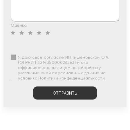
Оценка:
Я даю свое согласие ИП Тишеновской О.А.
(ОГРНИП 321435000026563) и его
аффилированным лицам на обработку
указанных мной персональных данных на
условиях
Политики конфиденциальности
ОТПРАВИТЬ