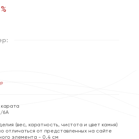
5
%
ер:
ер
 карата
3/6А
елия (вес, каратность, чистота и цвет камня)
но отличаться от представленных на сайте
ого элемента - 0,4 см