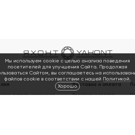
Мы используем cookie с целью анализа поведения
посетителей для улучшения Сайта. Продолжая
ользоваться Сайтом, вы соглашаетесь на использован
файлов cookie в соответствии с нашей
Политикой.
елям
Доставка и оплата
П
Хорошо
елить размер украшения
Доставка и оплата
П
п
обмен золота
ый подарочный сертификат
ользования Электронным