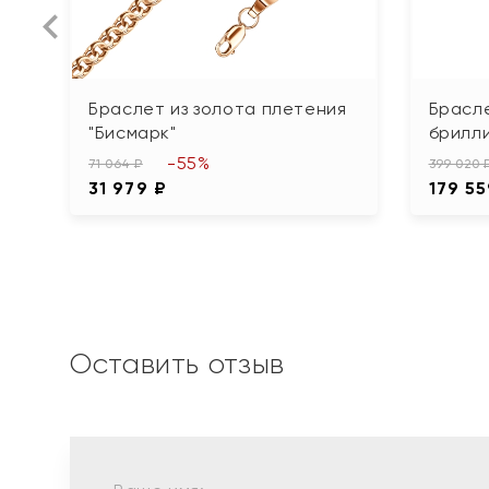
Браслет из золота плетения
Брасле
"Бисмарк"
брилл
-55%
71 064 ₽
399 020 
31 979 ₽
179 55
Оставить отзыв