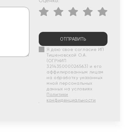
Оценка:
ОТПРАВИТЬ
Я даю свое согласие ИП
Тишеновской О.А.
(ОГРНИП
321435000026563) и его
аффилированным лицам
на обработку указанных
мной персональных
данных на условиях
Политики
конфиденциальности