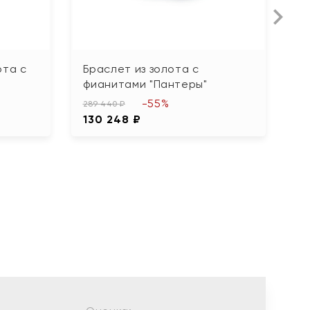
ота с
Браслет из золота с
Б
фианитами "Пантеры"
"
-55%
289 440 ₽
16
130 248 ₽
7