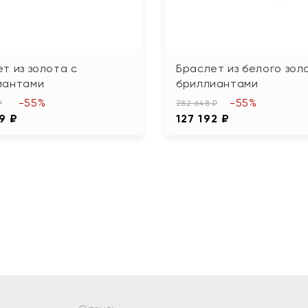
т из золота с
Браслет из белого зол
иантами
бриллиантами
-55%
-55%
₽
282 648 ₽
9 ₽
127 192 ₽