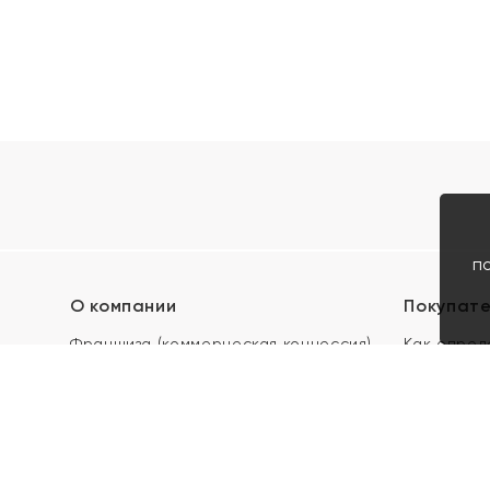
п
О компании
Покупат
Франшиза (коммерческая концессия)
Как опред
Карьера в ЯХОНТ
Акции
Контакты
Скупка и 
Магазины
Отзывы
Электронн
Правила п