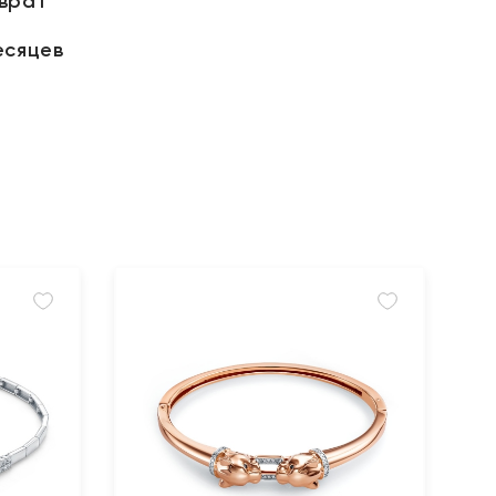
зврат
есяцев