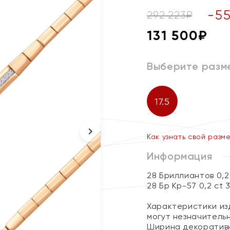
-
5
292 223
₽
131 500
₽
Выберите разм
17.5
Как узнать свой разм
Информация
28 Бриллиантов 0,2
28 Бр Кр-57 0,2 ct 
Характеристики изд
могут незначитель
Ширина декоративн