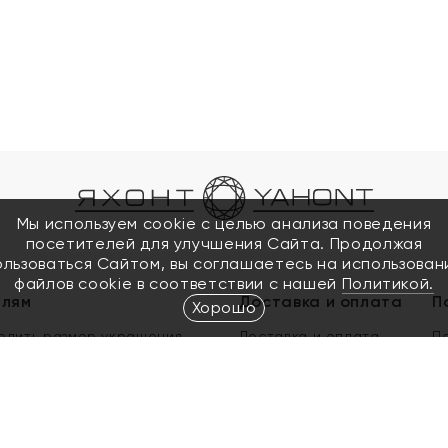
Мы используем cookie с целью анализа поведения
посетителей для улучшения Сайта. Продолжая
ользоваться Сайтом, вы соглашаетесь на использован
файлов cookie в соответствии с нашей
Политикой.
елям
Доставка и оплата
П
Хорошо
елить размер украшения
Доставка и оплата
П
п
обмен золота
ый подарочный сертификат