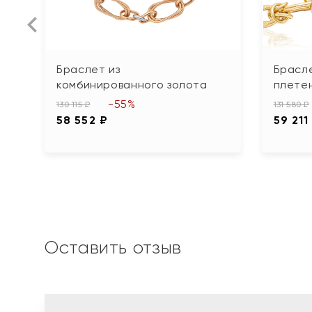
Браслет из
Брасле
комбинированного золота
плетен
-55%
130 115 ₽
131 580 ₽
58 552 ₽
59 211
Оставить отзыв