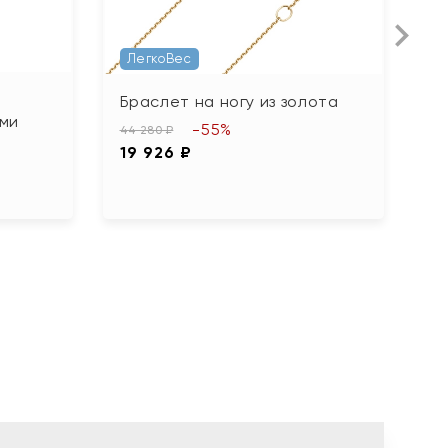
ЛегкоВес
Б
Браслет на ногу из золота
ми
б
-55%
44 280 ₽
42
19 926 ₽
1