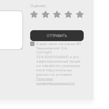
Оценка:
ОТПРАВИТЬ
Я даю свое согласие ИП
Тишеновской О.А.
(ОГРНИП
321435000026563) и его
аффилированным лицам
на обработку указанных
мной персональных
данных на условиях
Политики
конфиденциальности