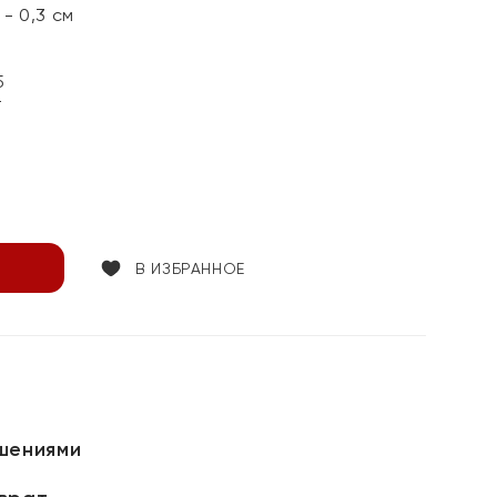
- 0,3 см
5
т
В ИЗБРАННОЕ
шениями