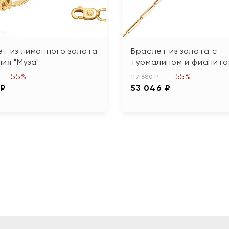
т из лимонного золота
Браслет из золота с
ия "Муза"
турмалином и фианита
-55%
-55%
117 880 ₽
 ₽
53 046 ₽