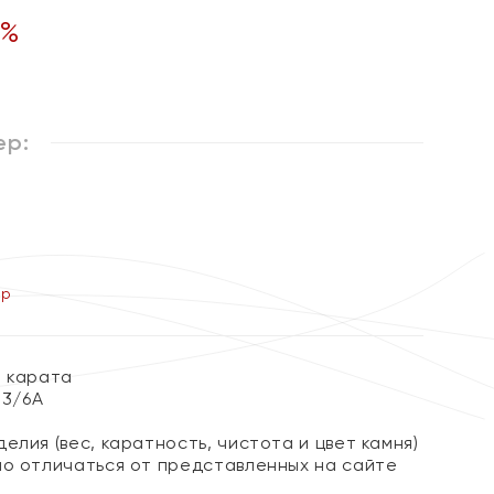
%
ер:
ер
7 карата
 3/6А
елия (вес, каратность, чистота и цвет камня)
но отличаться от представленных на сайте