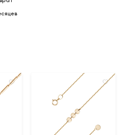
зврат
есяцев