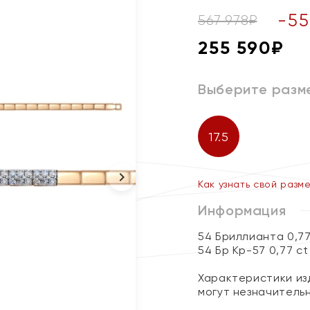
-
55
567 978
₽
255 590
₽
Выберите разм
17.5
Как узнать свой разм
Информация
54 Бриллианта 0,7
54 Бр Кр-57 0,77 ct
Характеристики изд
могут незначитель