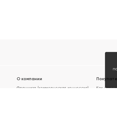
п
О компании
Покупат
Франшиза (коммерческая концессия)
Как опред
Карьера в ЯХОНТ
Акции
Контакты
Скупка и 
Магазины
Отзывы
Электронн