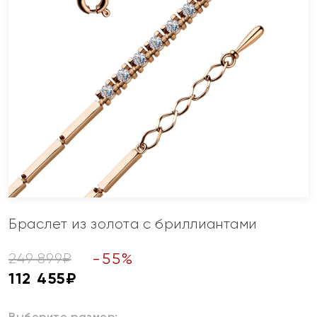
Браслет из золота с бриллиантами
-
55
%
249 899
₽
112 455
₽
Выберите размер: