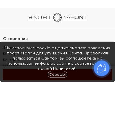
О компании
Франшиза (коммерческая концессия)
Мы используем cookie с целью анализа поведения
посетителей для улучшения Сайта. Продолжая
Карьера в ЯХОНТ
пользоваться Сайтом, вы соглашаетесь на
Контакты
использование файлов cookie в соответствии с
Магазины
нашей
Политикой.
Хорошо
КУПИТЬ
Покупателям
Как определить размер украшения
Киров
Акции
Магазины
Скупка и обмен золота
Отзывы
Электронный подарочный сертификат
Помолвка и свадьба