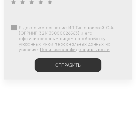
Я даю свое согласие ИП Тишеновской О.А.
(ОГРНИП 321435000026563) и его
аффилированным лицам на обработку
указанных мной персональных данных на
условиях
Политики конфиденциальности
ОТПРАВИТЬ