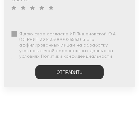
Я даю свое согласие ИП Тишеновской О.А.
(ОГРНИП 321435000026563) и его
аффилированным лицам на обработку
указанных мной персональных данных на
условиях
Политики конфиденциальности
ОТПРАВИТЬ