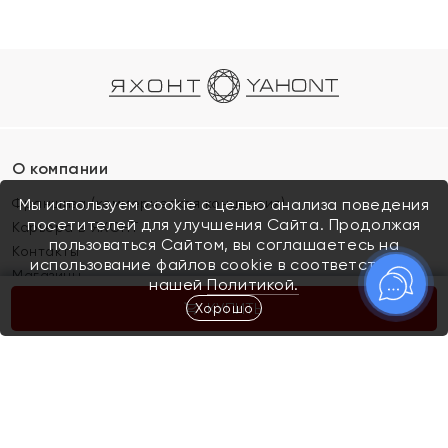
О компании
Франшиза (коммерческая концессия)
Мы используем cookie с целью анализа поведения
посетителей для улучшения Сайта. Продолжая
Карьера в ЯХОНТ
пользоваться Сайтом, вы соглашаетесь на
Контакты
использование файлов cookie в соответствии с
Магазины
нашей
Политикой.
Хорошо
КУПИТЬ
Покупателям
Как определить размер украшения
Киров
Акции
Магазины
Скупка и обмен золота
Отзывы