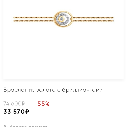
Браслет из золота с бриллиантами
-
55
%
74 600
₽
33 570
₽
Выберите размер: