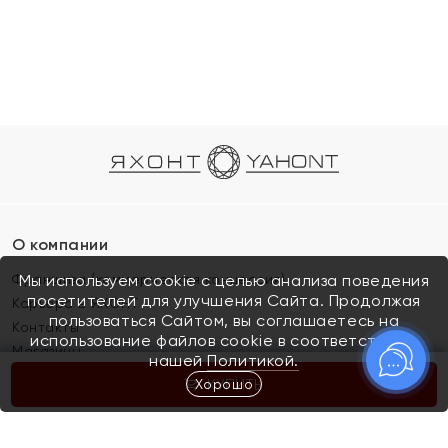
О компании
Франшиза (коммерческая концессия)
Мы используем cookie с целью анализа поведения
посетителей для улучшения Сайта. Продолжая
Карьера в ЯХОНТ
пользоваться Сайтом, вы соглашаетесь на
Контакты
использование файлов cookie в соответствии с
Магазины
нашей
Политикой.
Хорошо
КУПИТЬ
Покупателям
Как определить размер украшения
Киров