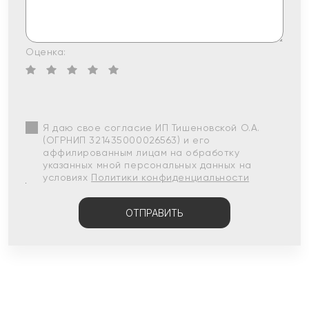
Оценка:
Я даю свое согласие ИП Тишеновской О.А.
(ОГРНИП 321435000026563) и его
аффилированным лицам на обработку
указанных мной персональных данных на
условиях
Политики конфиденциальности
ОТПРАВИТЬ