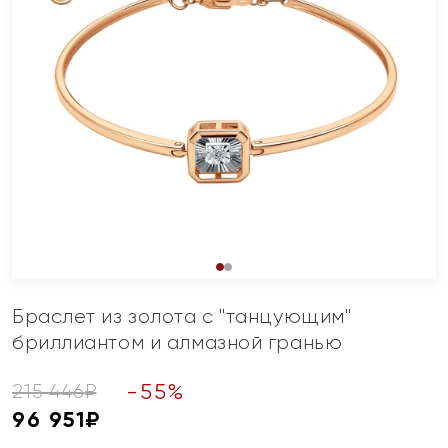
Браслет из золота с "танцующим"
бриллиантом и алмазной гранью
-
55
%
215 446
₽
96 951
₽