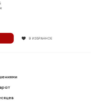
5
ок
В ИЗБРАННОЕ
шениями
зврат
есяцев