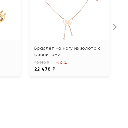
Браслет на ногу из золота с
Б
фианитами
ф
-55%
49 950 ₽
41
22 478 ₽
1