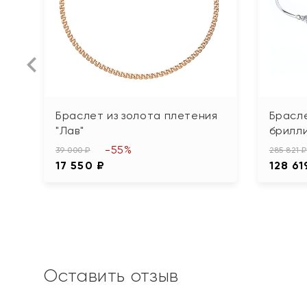
Браслет из золота плетения
Брасле
"Лав"
брилл
-55%
39 000 ₽
285 821 ₽
17 550 ₽
128 61
Оставить отзыв