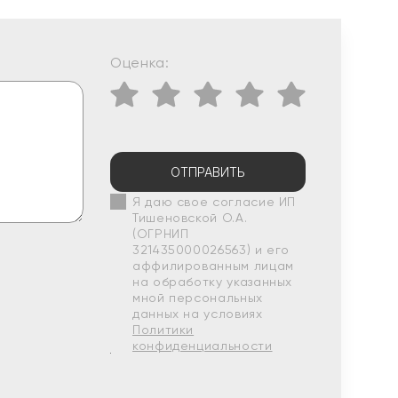
Оценка:
ОТПРАВИТЬ
Я даю свое согласие ИП
Тишеновской О.А.
(ОГРНИП
321435000026563) и его
аффилированным лицам
на обработку указанных
мной персональных
данных на условиях
Политики
конфиденциальности