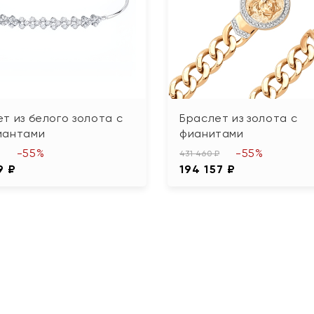
т из белого золота с
Браслет из золота с
иантами
фианитами
-55%
-55%
431 460 ₽
9 ₽
194 157 ₽