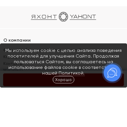
О компании
Франшиза (коммерческая концессия)
Мы используем cookie с целью анализа поведения
посетителей для улучшения Сайта. Продолжая
Карьера в ЯХОНТ
пользоваться Сайтом, вы соглашаетесь на
Контакты
использование файлов cookie в соответствии с
Магазины
нашей
Политикой.
Хорошо
КУПИТЬ
Покупателям
Как определить размер украшения
Киров
Акции
Магазины
Скупка и обмен золота
Отзывы
Электронный подарочный сертификат
Помолвка и свадьба