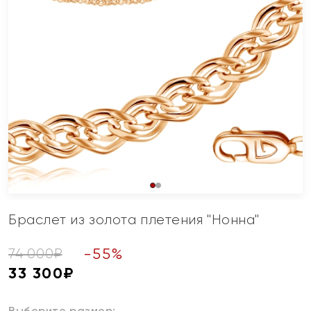
Браслет из золота плетения "Нонна"
-
55
%
74 000
₽
33 300
₽
Выберите размер: