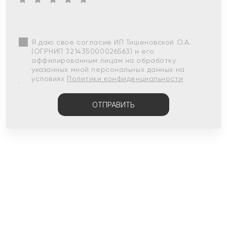
Я даю свое согласие ИП Тишеновской О.А.
(ОГРНИП 321435000026563) и его
аффилированным лицам на обработку
указанных мной персональных данных на
условиях
Политики конфиденциальности
ОТПРАВИТЬ