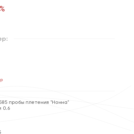
%
ер:
ер
585 пробы плетения "Нонна"
 0.6
5