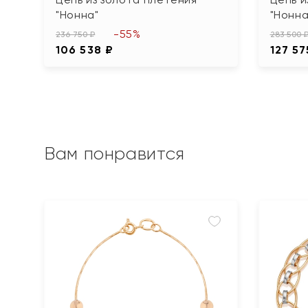
"Нонна"
"Нонна
-55%
236 750 ₽
283 500 
106 538 ₽
127 57
Вам понравится