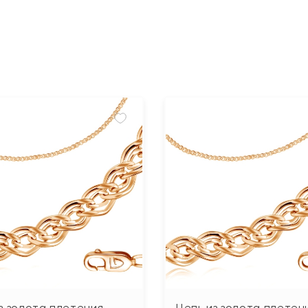
з золота плетения
Цепь из золота плетен