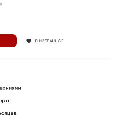
ок
В ИЗБРАННОЕ
шениями
зврат
есяцев