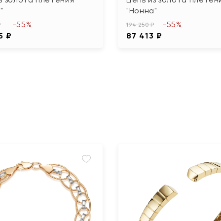
"
"Нонна"
-55%
-55%
₽
194 250 ₽
5 ₽
87 413 ₽