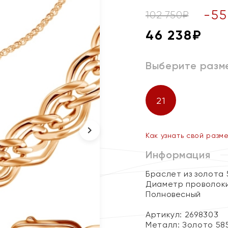
-
55
102 750
₽
46 238
₽
Выберите разм
21
Как узнать свой разм
Информация
Браслет из золота 
Диаметр проволоки
Полновесный
Артикул: 2698303
Металл:
Золото 58