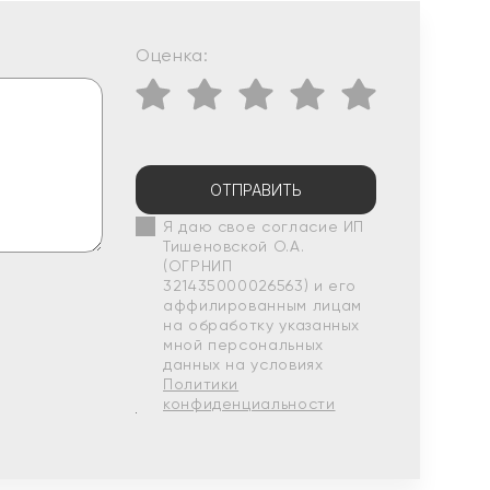
Оценка:
ОТПРАВИТЬ
Я даю свое согласие ИП
Тишеновской О.А.
(ОГРНИП
321435000026563) и его
аффилированным лицам
на обработку указанных
мной персональных
данных на условиях
Политики
конфиденциальности