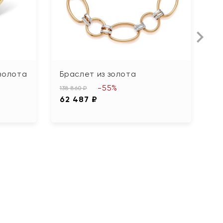
золота
Браслет из золота
Б
ф
-55%
138 860 ₽
62 487 ₽
10
4