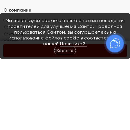
О компании
Франшиза (коммерческая концессия)
Мы используем cookie с целью анализа поведения
посетителей для улучшения Сайта. Продолжая
Карьера в ЯХОНТ
пользоваться Сайтом, вы соглашаетесь на
Контакты
использование файлов cookie в соответствии с
Магазины
нашей
Политикой.
Хорошо
КУПИТЬ
Покупателям
Как определить размер украшения
Киров
Акции
Магазины
Скупка и обмен золота
Отзывы
Электронный подарочный сертификат
Помолвка и свадьба
Правила пользования Электронным
Каталог
подарочным сертификатом «Яхонт»
Новинки
Доставка и оплата
Акции