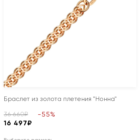
Браслет из золота плетения "Нонна"
-
55
%
36 660
₽
16 497
₽
Выберите размер: