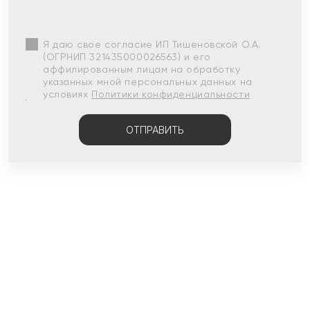
Я даю свое согласие ИП Тишеновской О.А.
(ОГРНИП 321435000026563) и его
аффилированным лицам на обработку
указанных мной персональных данных на
условиях
Политики конфиденциальности
ОТПРАВИТЬ