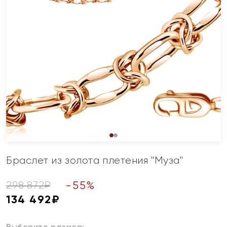
Браслет из золота плетения "Муза"
-
55
%
298 872
₽
134 492
₽
Выберите размер: