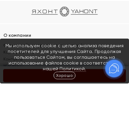
О компании
Франшиза (коммерческая концессия)
Мы используем cookie с целью анализа поведения
посетителей для улучшения Сайта. Продолжая
Карьера в ЯХОНТ
пользоваться Сайтом, вы соглашаетесь на
Контакты
использование файлов cookie в соответствии с
Магазины
нашей
Политикой.
Хорошо
КУПИТЬ
Покупателям
Как определить размер украшения
Киров
Акции
Магазины
Скупка и обмен золота
Отзывы
Электронный подарочный сертификат
Помолвка и свадьба
Правила пользования Электронным
Каталог