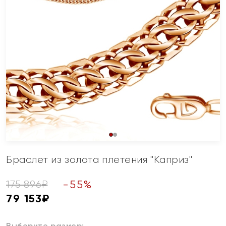
Браслет из золота плетения "Каприз"
-
55
%
175 896
₽
79 153
₽
Выберите размер: