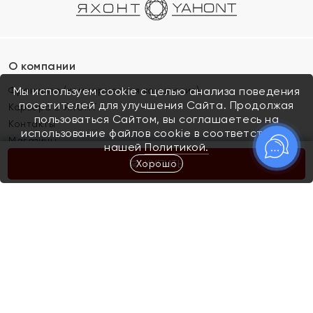
О компании
Франшиза (коммерческая концессия)
Мы используем cookie с целью анализа поведения
посетителей для улучшения Сайта. Продолжая
Карьера в ЯХОНТ
пользоваться Сайтом, вы соглашаетесь на
Контакты
использование файлов cookie в соответствии с
Магазины
нашей
Политикой.
Хорошо
КУПИТЬ
Покупателям
Как определить размер украшения
Киров
Акции
Магазины
Скупка и обмен золота
Отзывы
Электронный подарочный сертификат
Помолвка и свадьба
Правила пользования Электронным
Каталог
подарочным сертификатом «Яхонт»