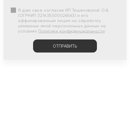
Я даю свое согласие ИП Тишеновской О.А.
(ОГРНИП 321435000026563) и его
аффилированным лицам на обработку
указанных мной персональных данных на
условиях
Политики конфиденциальности
ОТПРАВИТЬ